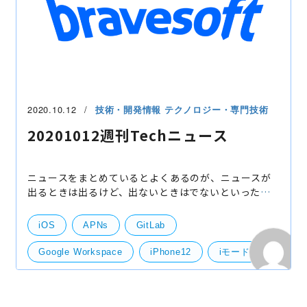
2020.10.12
技術・開発情報
テクノロジー・専門技術
20201012週刊Techニュース
ニュースをまとめているとよくあるのが、ニュースが
出るときは出るけど、出ないときはでないといった状
況です。 今回は割と少なめな感じではありました。と
はいえ、今週にはiPhone12が発表される予定など、
iOS
APNs
GitLab
Appleが
Google Workspace
iPhone12
iモード
PHP
Push通知
UIWebView
画像解析
技術開発
サーバー