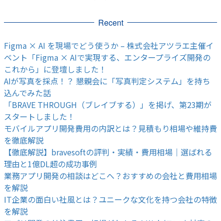
Recent
Figma × AI を現場でどう使うか – 株式会社アツラエ主催イ
ベント「Figma × AIで実現する、エンタープライズ開発の
これから」に登壇しました！
AIが写真を採点！？ 懇親会に「写真判定システム」を持ち
込んでみた話
「BRAVE THROUGH（ブレイブする）」を掲げ、第23期が
スタートしました！
モバイルアプリ開発費用の内訳とは？見積もり相場や維持費
を徹底解説
【徹底解説】bravesoftの評判・実績・費用相場｜選ばれる
理由と1億DL超の成功事例
業務アプリ開発の相談はどこへ？おすすめの会社と費用相場
を解説
IT企業の面白い社風とは？ユニークな文化を持つ会社の特徴
を解説