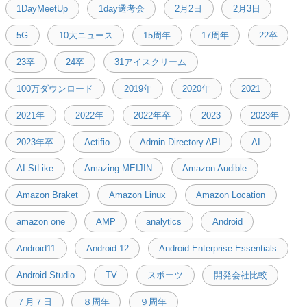
1DayMeetUp
1day選考会
2月2日
2月3日
5G
10大ニュース
15周年
17周年
22卒
23卒
24卒
31アイスクリーム
100万ダウンロード
2019年
2020年
2021
2021年
2022年
2022年卒
2023
2023年
2023年卒
Actifio
Admin Directory API
AI
AI StLike
Amazing MEIJIN
Amazon Audible
Amazon Braket
Amazon Linux
Amazon Location
amazon one
AMP
analytics
Android
Android11
Android 12
Android Enterprise Essentials
Android Studio
TV
スポーツ
開発会社比較
７月７日
８周年
９周年