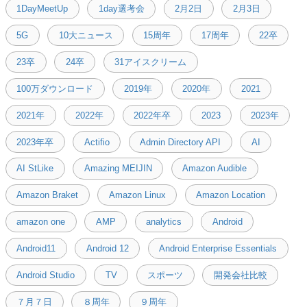
1DayMeetUp
1day選考会
2月2日
2月3日
5G
10大ニュース
15周年
17周年
22卒
23卒
24卒
31アイスクリーム
100万ダウンロード
2019年
2020年
2021
2021年
2022年
2022年卒
2023
2023年
2023年卒
Actifio
Admin Directory API
AI
AI StLike
Amazing MEIJIN
Amazon Audible
Amazon Braket
Amazon Linux
Amazon Location
amazon one
AMP
analytics
Android
Android11
Android 12
Android Enterprise Essentials
Android Studio
TV
スポーツ
開発会社比較
７月７日
８周年
９周年