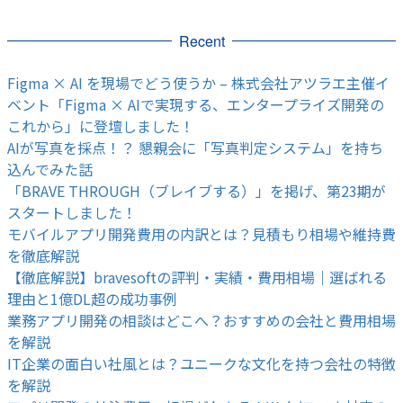
Recent
Figma × AI を現場でどう使うか – 株式会社アツラエ主催イ
ベント「Figma × AIで実現する、エンタープライズ開発の
これから」に登壇しました！
AIが写真を採点！？ 懇親会に「写真判定システム」を持ち
込んでみた話
「BRAVE THROUGH（ブレイブする）」を掲げ、第23期が
スタートしました！
モバイルアプリ開発費用の内訳とは？見積もり相場や維持費
を徹底解説
【徹底解説】bravesoftの評判・実績・費用相場｜選ばれる
理由と1億DL超の成功事例
業務アプリ開発の相談はどこへ？おすすめの会社と費用相場
を解説
IT企業の面白い社風とは？ユニークな文化を持つ会社の特徴
を解説