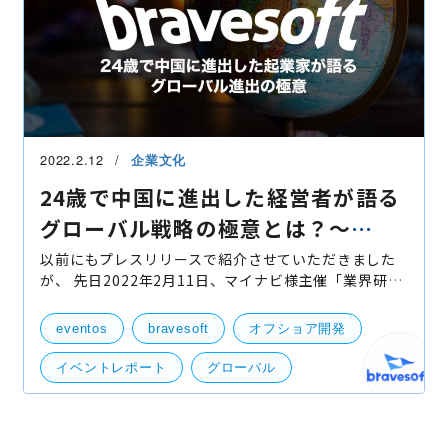
2022.2.12
企業文化
24歳で中国に進出した経営者が語る
グローバル戦略の極意とは？〜
bravesoftのグローバル展開〜
以前にもプレスリリースで紹介させていただきました
が、 先日2022年2月11日、マイナビ様主催「業界研究
EXPO」経済産業省×マイナビ2023特別講座「積極的
にグローバル化に取り組む日本企業の活動を特集」に
eventos
bravesoft
オフショア開発
て、braveso
イベントレポート
グローバル
マイナビ
部活動
登壇
社外イベント