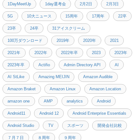
1DayMeetUp
1day選考会
2月2日
2月3日
5G
10大ニュース
15周年
17周年
22卒
23卒
24卒
31アイスクリーム
100万ダウンロード
2019年
2020年
2021
2021年
2022年
2022年卒
2023
2023年
2023年卒
Actifio
Admin Directory API
AI
AI StLike
Amazing MEIJIN
Amazon Audible
Amazon Braket
Amazon Linux
Amazon Location
amazon one
AMP
analytics
Android
Android11
Android 12
Android Enterprise Essentials
Android Studio
TV
スポーツ
開発会社比較
７月７日
８周年
９周年