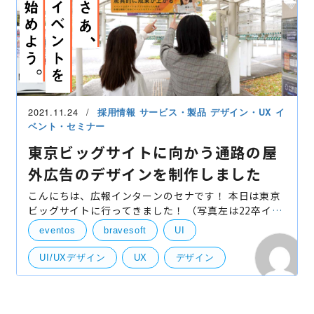
2021.11.24
採用情報
サービス・製品
デザイン・UX
イ
ベント・セミナー
東京ビッグサイトに向かう通路の屋
外広告のデザインを制作しました
こんにちは、広報インターンのセナです！ 本日は東京
ビッグサイトに行ってきました！ （写真左は22卒イン
ターンのオンちゃん） なんで東京ビッグサイトに来て
eventos
bravesoft
UI
みたかというと… 実は、東京ビッグサイトがある国際
UI/UXデザイン
UX
デザイン
広告
東京ビッグサイト
看板
社外イベント
UI・UXデザイン