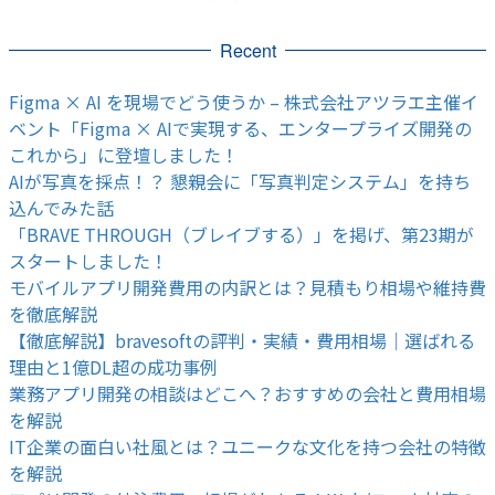
Recent
Figma × AI を現場でどう使うか – 株式会社アツラエ主催イ
ベント「Figma × AIで実現する、エンタープライズ開発の
これから」に登壇しました！
AIが写真を採点！？ 懇親会に「写真判定システム」を持ち
込んでみた話
「BRAVE THROUGH（ブレイブする）」を掲げ、第23期が
スタートしました！
モバイルアプリ開発費用の内訳とは？見積もり相場や維持費
を徹底解説
【徹底解説】bravesoftの評判・実績・費用相場｜選ばれる
理由と1億DL超の成功事例
業務アプリ開発の相談はどこへ？おすすめの会社と費用相場
を解説
IT企業の面白い社風とは？ユニークな文化を持つ会社の特徴
を解説