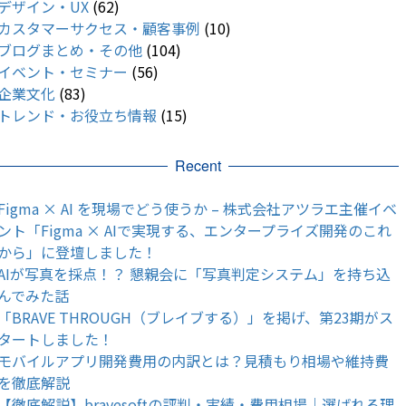
デザイン・UX
(62)
カスタマーサクセス・顧客事例
(10)
ブログまとめ・その他
(104)
イベント・セミナー
(56)
企業文化
(83)
トレンド・お役立ち情報
(15)
Recent
Figma × AI を現場でどう使うか – 株式会社アツラエ主催イベ
ント「Figma × AIで実現する、エンタープライズ開発のこれ
から」に登壇しました！
AIが写真を採点！？ 懇親会に「写真判定システム」を持ち込
んでみた話
「BRAVE THROUGH（ブレイブする）」を掲げ、第23期がス
タートしました！
モバイルアプリ開発費用の内訳とは？見積もり相場や維持費
を徹底解説
【徹底解説】bravesoftの評判・実績・費用相場｜選ばれる理