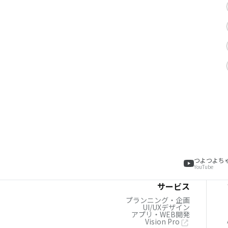
つよつよち
YouTube
サービス
プランニング・企画
UI/UXデザイン
アプリ・WEB開発
Vision Pro