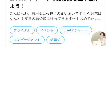
よう！
こんにちわ、採用＆広報担当のまいまいです！ 今月末は
なんと！友達の結婚式に行ってきます〜！おめでたい！
私も余興で参加するので今から楽しみです！！ さ
て、個人的な話を冒頭からしてしまいましたが、 そん
ブライダル
イベント
Live!アンケート
エンゲージメント
結婚式