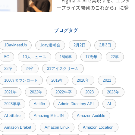
「Figma × AIで実現する、エンタ
ープライズ開発のこれから」に登
壇しました！
ブログタグ
1DayMeetUp
1day選考会
2月2日
2月3日
5G
10大ニュース
15周年
17周年
22卒
23卒
24卒
31アイスクリーム
100万ダウンロード
2019年
2020年
2021
2021年
2022年
2022年卒
2023
2023年
2023年卒
Actifio
Admin Directory API
AI
AI StLike
Amazing MEIJIN
Amazon Audible
Amazon Braket
Amazon Linux
Amazon Location