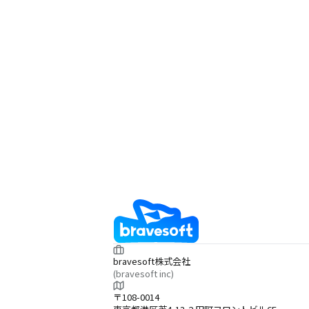
bravesoft株式会社
(bravesoft inc)
〒108-0014