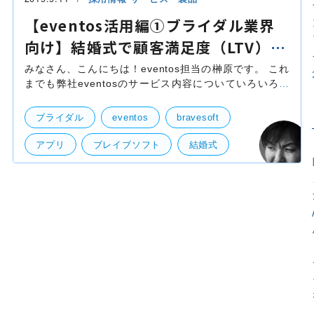
【eventos活用編①ブライダル業界
向け】結婚式で顧客満足度（LTV）を
向上する！
みなさん、こんにちは！eventos担当の榊原です。 これ
までも弊社eventosのサービス内容についていろいろと
ご紹介してきましたが、 今回は特定の業界の方向けにこ
んな使い方をして頂いたらイベントがより盛りあがる
ブライダル
eventos
bravesoft
アプリ
ブレイブソフト
結婚式
自社事業（BtoB・BtoC）