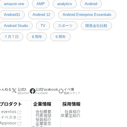
amazon one
AMP
analytics
Android
Android11
Android 12
Android Enterprise Essentials
Android Studio
TV
スポーツ
開発会社比較
７月７日
８周年
９周年
ゃんねる
公式X
公式Facebook
イベ博
旧twitter
Facebook
動画メディア
プロダクト
企業情報
採用情報
eventos
会社概要
社員紹介
代表挨拶
卒業生紹介
イベスタ
役員紹介
Appvisor
企業理念