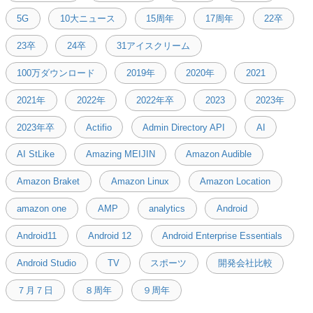
5G
10大ニュース
15周年
17周年
22卒
23卒
24卒
31アイスクリーム
100万ダウンロード
2019年
2020年
2021
2021年
2022年
2022年卒
2023
2023年
2023年卒
Actifio
Admin Directory API
AI
AI StLike
Amazing MEIJIN
Amazon Audible
Amazon Braket
Amazon Linux
Amazon Location
amazon one
AMP
analytics
Android
Android11
Android 12
Android Enterprise Essentials
Android Studio
TV
スポーツ
開発会社比較
７月７日
８周年
９周年