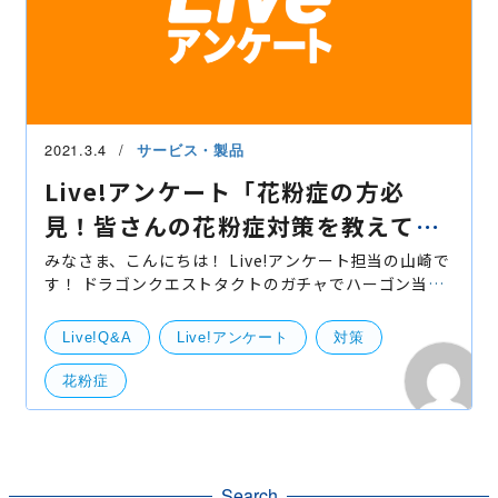
2021.3.4
サービス・製品
Live!アンケート「花粉症の方必
見！皆さんの花粉症対策を教えてく
ださい！アンケート結果発表！」
みなさま、こんにちは！ Live!アンケート担当の山崎で
す！ ドラゴンクエストタクトのガチャでハーゴン当た
りました！！！ 汗水垂らして働いて稼いだ金を湯水の
如くガチャにつっこむの最高！ どうも廃課金という名
Live!Q&A
Live!アンケート
対策
の
花粉症
Search