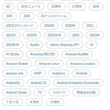
5G
10大ニュース
15周年
17周年
22卒
23卒
24卒
31アイスクリーム
100万ダウンロード
2019年
2020年
2021
2021年
2022年
2022年卒
2023
2023年
2023年卒
Actifio
Admin Directory API
AI
AI StLike
Amazing MEIJIN
Amazon Audible
Amazon Braket
Amazon Linux
Amazon Location
amazon one
AMP
analytics
Android
Android11
Android 12
Android Enterprise Essentials
Android Studio
TV
スポーツ
開発会社比較
７月７日
８周年
９周年