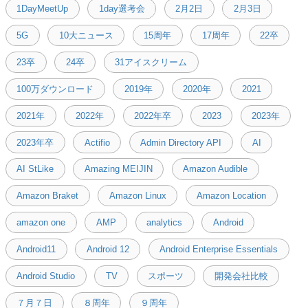
1DayMeetUp
1day選考会
2月2日
2月3日
5G
10大ニュース
15周年
17周年
22卒
23卒
24卒
31アイスクリーム
100万ダウンロード
2019年
2020年
2021
2021年
2022年
2022年卒
2023
2023年
2023年卒
Actifio
Admin Directory API
AI
AI StLike
Amazing MEIJIN
Amazon Audible
Amazon Braket
Amazon Linux
Amazon Location
amazon one
AMP
analytics
Android
Android11
Android 12
Android Enterprise Essentials
Android Studio
TV
スポーツ
開発会社比較
７月７日
８周年
９周年