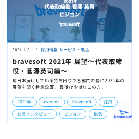
2021.1.21
採用情報
サービス・製品
bravesoft 2021年 展望〜代表取締
役・菅澤英司編〜
毎日お届けしている持ち回りで各部門の長に2021年の
展望を聞く特集企画、 最後はやはりこの方、
bravesoft 代表取締役CEO/CTO 菅澤英司にお話聞か
せて頂きました。 bravesoft 2020年を振り返って 高
2021年
eventos
bravesoft
採用
瀬（以
社員インタビュー
ビジョン
抱負
菅澤英司