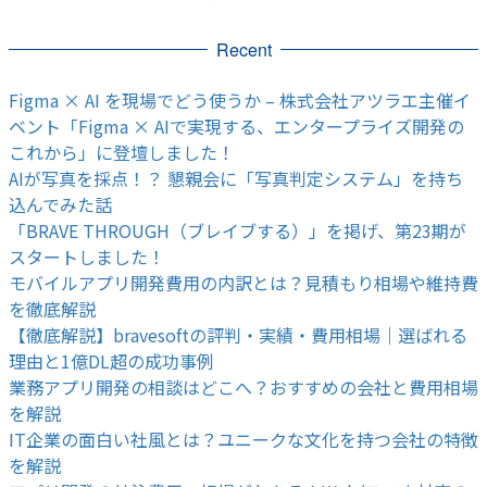
Recent
Figma × AI を現場でどう使うか – 株式会社アツラエ主催イ
ベント「Figma × AIで実現する、エンタープライズ開発の
これから」に登壇しました！
AIが写真を採点！？ 懇親会に「写真判定システム」を持ち
込んでみた話
「BRAVE THROUGH（ブレイブする）」を掲げ、第23期が
スタートしました！
モバイルアプリ開発費用の内訳とは？見積もり相場や維持費
を徹底解説
【徹底解説】bravesoftの評判・実績・費用相場｜選ばれる
理由と1億DL超の成功事例
業務アプリ開発の相談はどこへ？おすすめの会社と費用相場
を解説
IT企業の面白い社風とは？ユニークな文化を持つ会社の特徴
を解説