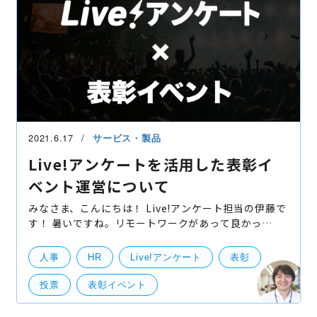
2021.6.17
サービス・製品
Live!アンケートを活用した表彰イ
ベント運営について
みなさま、こんにちは！ Live!アンケート担当の伊藤で
す！ 暑いですね。リモートワークがあって良かっ
た・・・と思いますが、リモートワークで課題だなと
思うのがやっぱり会社内の人の活躍が見えづらくなっ
人事
HR
Live!アンケート
表彰
てると
投票
表彰イベント