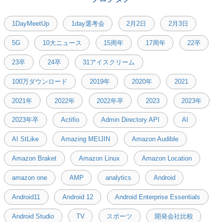
1DayMeetUp
1day選考会
2月2日
2月3日
5G
10大ニュース
15周年
17周年
22卒
23卒
24卒
31アイスクリーム
100万ダウンロード
2019年
2020年
2021
2021年
2022年
2022年卒
2023
2023年
2023年卒
Actifio
Admin Directory API
AI
AI StLike
Amazing MEIJIN
Amazon Audible
Amazon Braket
Amazon Linux
Amazon Location
amazon one
AMP
analytics
Android
Android11
Android 12
Android Enterprise Essentials
Android Studio
TV
スポーツ
開発会社比較