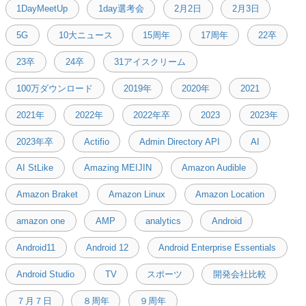
1DayMeetUp
1day選考会
2月2日
2月3日
5G
10大ニュース
15周年
17周年
22卒
23卒
24卒
31アイスクリーム
100万ダウンロード
2019年
2020年
2021
2021年
2022年
2022年卒
2023
2023年
2023年卒
Actifio
Admin Directory API
AI
AI StLike
Amazing MEIJIN
Amazon Audible
Amazon Braket
Amazon Linux
Amazon Location
amazon one
AMP
analytics
Android
Android11
Android 12
Android Enterprise Essentials
Android Studio
TV
スポーツ
開発会社比較
７月７日
８周年
９周年