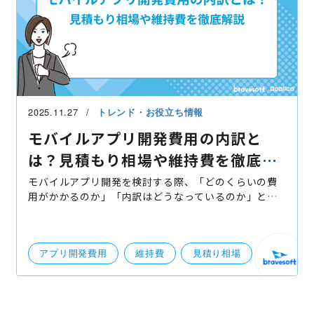
2025.11.27
トレンド・お役立ち情報
モバイルアプリ開発費用の内訳と
は？見積もり相場や維持費を徹底解
説
モバイルアプリ開発を検討する際、「どのくらいの費
用がかかるのか」「内訳はどうなっているのか」とい
う点は最も気になるポイントです。本記事では、アプ
リ開発費用の見積もり方法や相場、見落としがちなリ
リース
アプリ開発費用
維持費
見積り相場