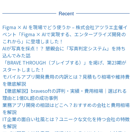
Recent
Figma × AI を現場でどう使うか – 株式会社アツラエ主催イ
ベント「Figma × AIで実現する、エンタープライズ開発の
これから」に登壇しました！
AIが写真を採点！？ 懇親会に「写真判定システム」を持ち
込んでみた話
「BRAVE THROUGH（ブレイブする）」を掲げ、第23期が
スタートしました！
モバイルアプリ開発費用の内訳とは？見積もり相場や維持費
を徹底解説
【徹底解説】bravesoftの評判・実績・費用相場｜選ばれる
理由と1億DL超の成功事例
業務アプリ開発の相談はどこへ？おすすめの会社と費用相場
を解説
IT企業の面白い社風とは？ユニークな文化を持つ会社の特徴
を解説