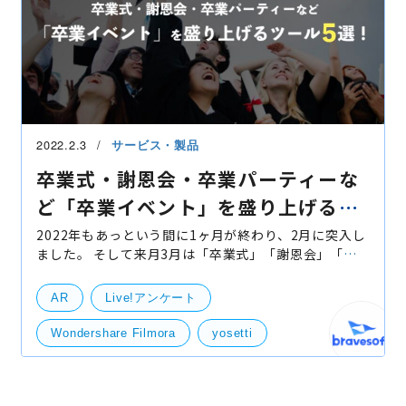
2022.2.3
サービス・製品
卒業式・謝恩会・卒業パーティーな
ど「卒業イベント」を盛り上げるツ
ール５選！
2022年もあっという間に1ヶ月が終わり、2月に突入し
ました。 そして来月3月は「卒業式」「謝恩会」「卒
業パーティー」などの卒業イベントに突入いたしま
す。 小学校・中学校・高校・専門学校・大学などの教
AR
Live!アンケート
育機関は
Wondershare Filmora
yosetti
卒業イベント
卒業パーティー
卒業式
謝恩会