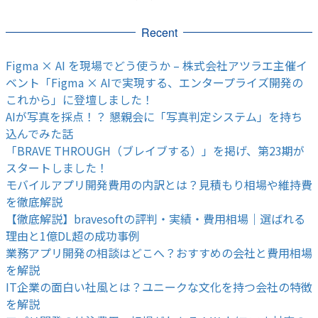
Recent
Figma × AI を現場でどう使うか – 株式会社アツラエ主催イ
ベント「Figma × AIで実現する、エンタープライズ開発の
これから」に登壇しました！
AIが写真を採点！？ 懇親会に「写真判定システム」を持ち
込んでみた話
「BRAVE THROUGH（ブレイブする）」を掲げ、第23期が
スタートしました！
モバイルアプリ開発費用の内訳とは？見積もり相場や維持費
を徹底解説
【徹底解説】bravesoftの評判・実績・費用相場｜選ばれる
理由と1億DL超の成功事例
業務アプリ開発の相談はどこへ？おすすめの会社と費用相場
を解説
IT企業の面白い社風とは？ユニークな文化を持つ会社の特徴
を解説