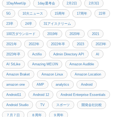
1DayMeetUp
1day選考会
2月2日
2月3日
5G
10大ニュース
15周年
17周年
22卒
23卒
24卒
31アイスクリーム
100万ダウンロード
2019年
2020年
2021
2021年
2022年
2022年卒
2023
2023年
2023年卒
Actifio
Admin Directory API
AI
AI StLike
Amazing MEIJIN
Amazon Audible
Amazon Braket
Amazon Linux
Amazon Location
amazon one
AMP
analytics
Android
Android11
Android 12
Android Enterprise Essentials
Android Studio
TV
スポーツ
開発会社比較
７月７日
８周年
９周年