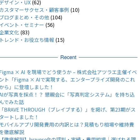
デザイン・UX
(62)
カスタマーサクセス・顧客事例
(10)
ブログまとめ・その他
(104)
イベント・セミナー
(56)
企業文化
(83)
トレンド・お役立ち情報
(15)
Recent
Figma × AI を現場でどう使うか – 株式会社アツラエ主催イベ
ント「Figma × AIで実現する、エンタープライズ開発のこれ
から」に登壇しました！
AIが写真を採点！？ 懇親会に「写真判定システム」を持ち込
んでみた話
「BRAVE THROUGH（ブレイブする）」を掲げ、第23期がス
タートしました！
モバイルアプリ開発費用の内訳とは？見積もり相場や維持費
を徹底解説
【徹底解説】bravesoftの評判・実績・費用相場｜選ばれる理