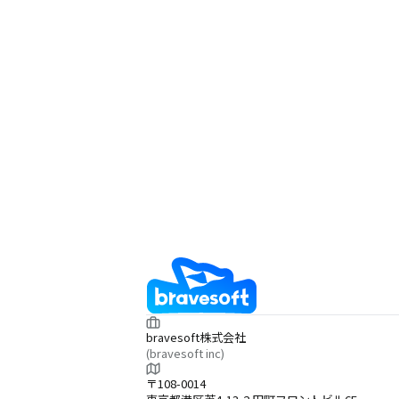
bravesoft株式会社
(bravesoft inc)
〒108-0014