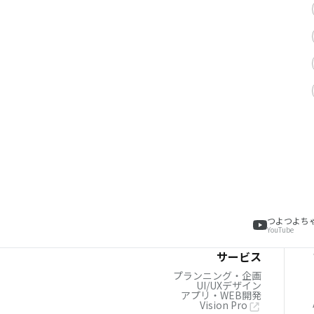
つよつよち
YouTube
サービス
プランニング・企画
UI/UXデザイン
アプリ・WEB開発
Vision Pro