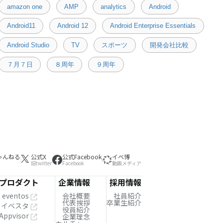
amazon one
AMP
analytics
Android
Android11
Android 12
Android Enterprise Essentials
Android Studio
TV
スポーツ
開発会社比較
７月７日
８周年
９周年
ゃんねる
公式X
公式Facebook
イベ博
旧twitter
Facebook
動画メディア
プロダクト
企業情報
採用情報
eventos
会社概要
社員紹介
代表挨拶
卒業生紹介
イベスタ
役員紹介
Appvisor
企業理念