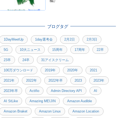
編）
ブログタグ
1DayMeetUp
1day選考会
2月2日
2月3日
5G
10大ニュース
15周年
17周年
22卒
23卒
24卒
31アイスクリーム
100万ダウンロード
2019年
2020年
2021
2021年
2022年
2022年卒
2023
2023年
2023年卒
Actifio
Admin Directory API
AI
AI StLike
Amazing MEIJIN
Amazon Audible
Amazon Braket
Amazon Linux
Amazon Location