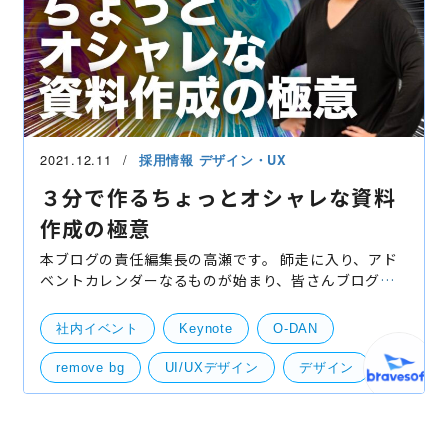
2021.12.11
採用情報
デザイン・UX
３分で作るちょっとオシャレな資料
作成の極意
本ブログの責任編集長の高瀬です。 師走に入り、アド
ベントカレンダーなるものが始まり、皆さんブログを
書いてくれて良い傾向です！ そしてアドベントカレン
ダー期間以前も書きまくっていた僕も、こうしてアド
社内イベント
Keynote
O-DAN
ベン
remove bg
UI/UXデザイン
デザイン
デザインツール
資料作成
UI・UXデザイン