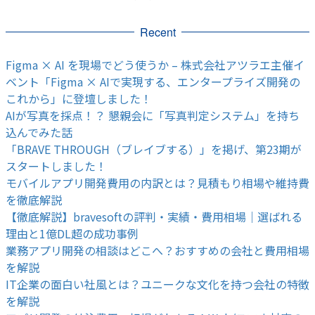
Recent
Figma × AI を現場でどう使うか – 株式会社アツラエ主催イ
ベント「Figma × AIで実現する、エンタープライズ開発の
これから」に登壇しました！
AIが写真を採点！？ 懇親会に「写真判定システム」を持ち
込んでみた話
「BRAVE THROUGH（ブレイブする）」を掲げ、第23期が
スタートしました！
モバイルアプリ開発費用の内訳とは？見積もり相場や維持費
を徹底解説
【徹底解説】bravesoftの評判・実績・費用相場｜選ばれる
理由と1億DL超の成功事例
業務アプリ開発の相談はどこへ？おすすめの会社と費用相場
を解説
IT企業の面白い社風とは？ユニークな文化を持つ会社の特徴
を解説