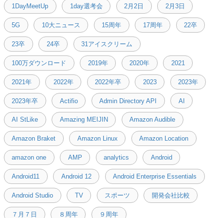
1DayMeetUp
1day選考会
2月2日
2月3日
5G
10大ニュース
15周年
17周年
22卒
23卒
24卒
31アイスクリーム
100万ダウンロード
2019年
2020年
2021
2021年
2022年
2022年卒
2023
2023年
2023年卒
Actifio
Admin Directory API
AI
AI StLike
Amazing MEIJIN
Amazon Audible
Amazon Braket
Amazon Linux
Amazon Location
amazon one
AMP
analytics
Android
Android11
Android 12
Android Enterprise Essentials
Android Studio
TV
スポーツ
開発会社比較
７月７日
８周年
９周年