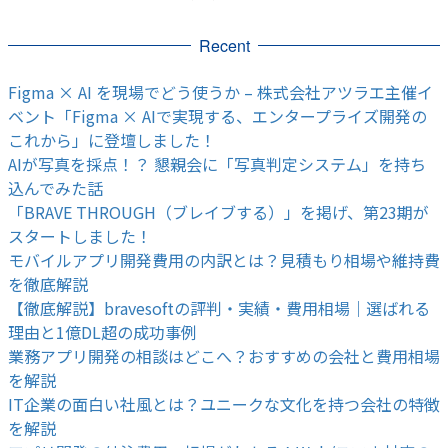
Recent
Figma × AI を現場でどう使うか – 株式会社アツラエ主催イ
ベント「Figma × AIで実現する、エンタープライズ開発の
これから」に登壇しました！
AIが写真を採点！？ 懇親会に「写真判定システム」を持ち
込んでみた話
「BRAVE THROUGH（ブレイブする）」を掲げ、第23期が
スタートしました！
モバイルアプリ開発費用の内訳とは？見積もり相場や維持費
を徹底解説
【徹底解説】bravesoftの評判・実績・費用相場｜選ばれる
理由と1億DL超の成功事例
業務アプリ開発の相談はどこへ？おすすめの会社と費用相場
を解説
IT企業の面白い社風とは？ユニークな文化を持つ会社の特徴
を解説