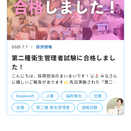
2023.7.7
採用情報
第二種衛生管理者試験に合格しまし
た！
こんにちは、採用担当のまいまいです！
みなさん
に嬉しいご報告があります
先日実施された「第二種
衛生管理者試験」に、私とチーコで受験してきたので
すが、無事合格することができました！！
今回は合
bravesoft
人事
福利厚生
労務
格
合格
第二種 衛生管理者
資格試験
人事・労務