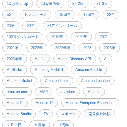
1DayMeetUp
1day選考会
2月2日
2月3日
5G
10大ニュース
15周年
17周年
22卒
23卒
24卒
31アイスクリーム
100万ダウンロード
2019年
2020年
2021
2021年
2022年
2022年卒
2023
2023年
2023年卒
Actifio
Admin Directory API
AI
AI StLike
Amazing MEIJIN
Amazon Audible
Amazon Braket
Amazon Linux
Amazon Location
amazon one
AMP
analytics
Android
Android11
Android 12
Android Enterprise Essentials
Android Studio
TV
スポーツ
開発会社比較
７月７日
８周年
９周年