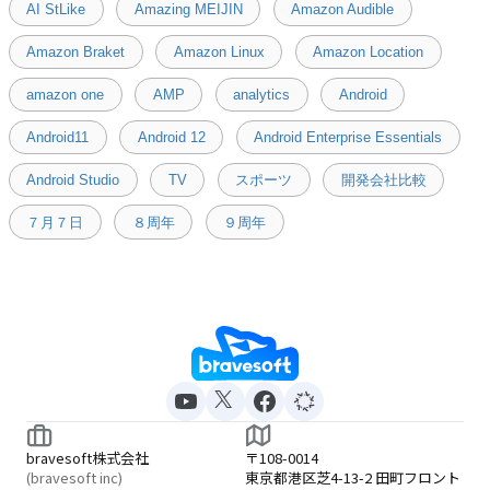
AI StLike
Amazing MEIJIN
Amazon Audible
Amazon Braket
Amazon Linux
Amazon Location
amazon one
AMP
analytics
Android
Android11
Android 12
Android Enterprise Essentials
Android Studio
TV
スポーツ
開発会社比較
７月７日
８周年
９周年
bravesoft株式会社
〒108-0014
(bravesoft inc)
東京都港区芝4-13-2 田町フロント