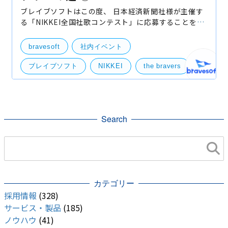
ブレイブソフトはこの度、 日本経済新聞社様が主催す
る「NIKKEI全国社歌コンテスト」に応募することを宣
言致します！ NIKKEI全国社歌コンテストとは？ 全国
の企業からの思いのこもった社歌の動画を募り、一般
bravesoft
社内イベント
投票
ブレイブソフト
NIKKEI
the bravers
社歌コンテスト
社歌
軽音楽部
部活動
緊急企画
Search
カテゴリー
採用情報
(328)
サービス・製品
(185)
ノウハウ
(41)