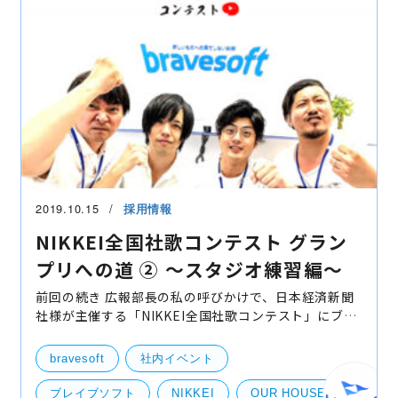
2019.10.15
採用情報
NIKKEI全国社歌コンテスト グラン
プリへの道 ② 〜スタジオ練習編〜
前回の続き 広報部長の私の呼びかけで、日本経済新聞
社様が主催する「NIKKEI全国社歌コンテスト」にブレ
イブソフトとして出場する事になりました。有志を募
り、VocalのSHOW-HEY、GuitarのNOBU、Drumsの
bravesoft
社内イベント
TSUSSYが集ま
ブレイブソフト
NIKKEI
OUR HOUSE