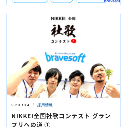
the bravers
スタジオ
社歌コンテスト
社歌
軽音楽部
部活動
緊急企画
2019.10.4
採用情報
NIKKEI全国社歌コンテスト グラン
プリへの道 ①