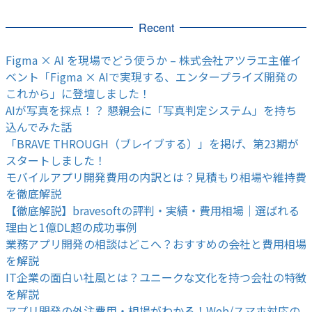
Recent
Figma × AI を現場でどう使うか – 株式会社アツラエ主催イ
ベント「Figma × AIで実現する、エンタープライズ開発の
これから」に登壇しました！
AIが写真を採点！？ 懇親会に「写真判定システム」を持ち
込んでみた話
「BRAVE THROUGH（ブレイブする）」を掲げ、第23期が
スタートしました！
モバイルアプリ開発費用の内訳とは？見積もり相場や維持費
を徹底解説
【徹底解説】bravesoftの評判・実績・費用相場｜選ばれる
理由と1億DL超の成功事例
業務アプリ開発の相談はどこへ？おすすめの会社と費用相場
を解説
IT企業の面白い社風とは？ユニークな文化を持つ会社の特徴
を解説
アプリ開発の外注費用・相場がわかる！Web/スマホ対応の