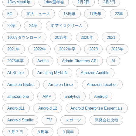
1DayMeetUp
1day選考会
2月2日
2月3日
5G
10大ニュース
15周年
17周年
22卒
23卒
24卒
31アイスクリーム
100万ダウンロード
2019年
2020年
2021
2021年
2022年
2022年卒
2023
2023年
2023年卒
Actifio
Admin Directory API
AI
AI StLike
Amazing MEIJIN
Amazon Audible
Amazon Braket
Amazon Linux
Amazon Location
amazon one
AMP
analytics
Android
Android11
Android 12
Android Enterprise Essentials
Android Studio
TV
スポーツ
開発会社比較
７月７日
８周年
９周年