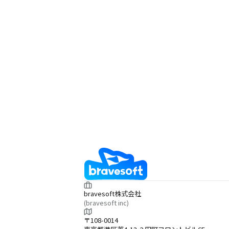
bravesoft株式会社
(bravesoft inc)
〒108-0014