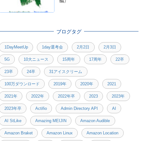
編）
ブログタグ
1DayMeetUp
1day選考会
2月2日
2月3日
5G
10大ニュース
15周年
17周年
22卒
23卒
24卒
31アイスクリーム
100万ダウンロード
2019年
2020年
2021
2021年
2022年
2022年卒
2023
2023年
2023年卒
Actifio
Admin Directory API
AI
AI StLike
Amazing MEIJIN
Amazon Audible
Amazon Braket
Amazon Linux
Amazon Location