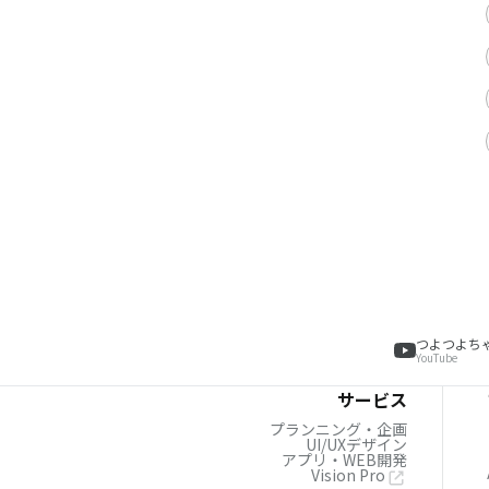
つよつよち
YouTube
サービス
プランニング・企画
UI/UXデザイン
アプリ・WEB開発
Vision Pro