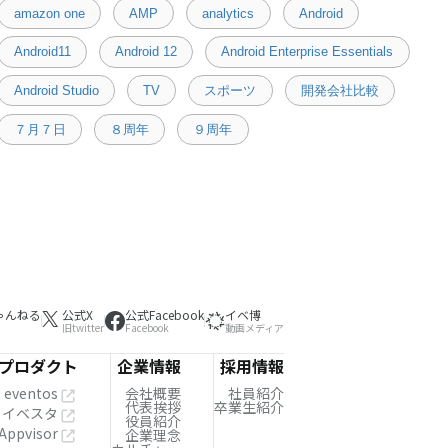
amazon one
AMP
analytics
Android
Android11
Android 12
Android Enterprise Essentials
Android Studio
TV
スポーツ
開発会社比較
７月７日
８周年
９周年
ゃんねる
公式X
公式Facebook
イベ博
旧twitter
Facebook
動画メディア
プロダクト
企業情報
採用情報
eventos
会社概要
社員紹介
代表挨拶
卒業生紹介
イベスタ
役員紹介
Appvisor
企業理念