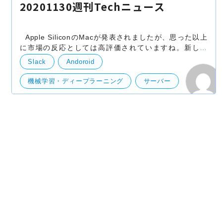
20201130週刊Techニュース
Apple SiliconのMacが発表されましたが、思った以上
に市場の反応としては高評価されていますね。新しく
HWを出した一発目とかは割と酷評が多いのですが、さ
Slack
Andoroid
すがAppleといったところでしょうか。 開発者とかから
す
機械学習・ディープラーニング
サーバー
申請関連
遠隔操縦
言語モデル
テスラ
アイコン
iOS
salesforce
PHP8
LINE
iOS15
UI/UX
EV市場
web
Apple審査