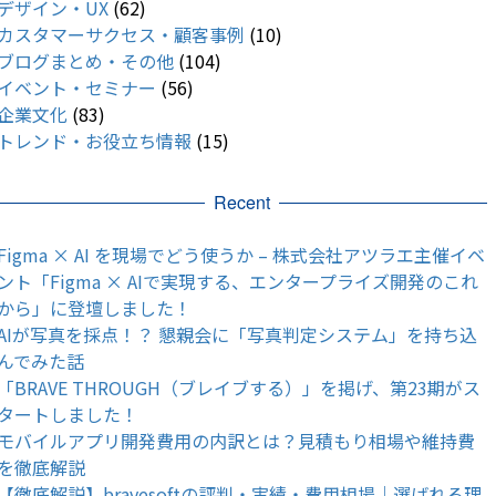
デザイン・UX
(62)
カスタマーサクセス・顧客事例
(10)
ブログまとめ・その他
(104)
イベント・セミナー
(56)
企業文化
(83)
トレンド・お役立ち情報
(15)
Recent
Figma × AI を現場でどう使うか – 株式会社アツラエ主催イベ
ント「Figma × AIで実現する、エンタープライズ開発のこれ
から」に登壇しました！
AIが写真を採点！？ 懇親会に「写真判定システム」を持ち込
んでみた話
「BRAVE THROUGH（ブレイブする）」を掲げ、第23期がス
タートしました！
モバイルアプリ開発費用の内訳とは？見積もり相場や維持費
を徹底解説
【徹底解説】bravesoftの評判・実績・費用相場｜選ばれる理