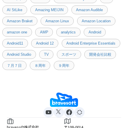
AI StLike
Amazing MEIJIN
Amazon Audible
Amazon Braket
Amazon Linux
Amazon Location
amazon one
AMP
analytics
Android
Android11
Android 12
Android Enterprise Essentials
Android Studio
TV
スポーツ
開発会社比較
７月７日
８周年
９周年
bravesoft株式会社
〒108-0014