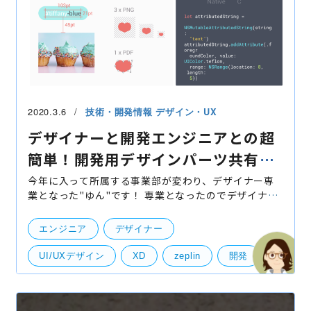
2020.3.6
技術・開発情報
デザイン・UX
デザイナーと開発エンジニアとの超
簡単！開発用デザインパーツ共有方
法！
今年に入って所属する事業部が変わり、デザイナー専
業となった"ゆん"です！ 専業となったのでデザイナー
としてのブログを書きますが、 所でデザイナーの皆
様、エンジニアの方々とのパーツ共有はどうなさって
エンジニア
デザイナー
ますか
UI/UXデザイン
XD
zeplin
開発
デザインツール
パーツ書き出し
共有
開発・便利ツール
UI・UXデザイン