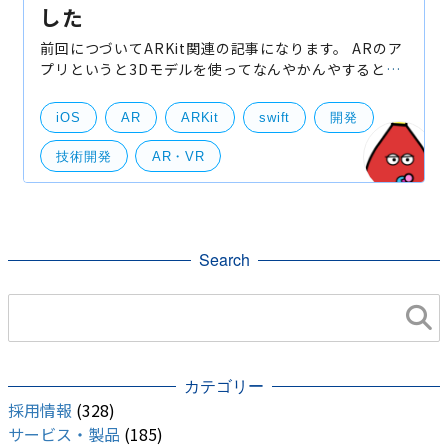
した
前回につづいてARKit関連の記事になります。 ARのア
プリというと3Dモデルを使ってなんやかんやするとい
うイメージが強く、ハードルが高いものだと思われが
ちです。 ただ、球体や立方体などのオブジェクトであ
iOS
AR
ARKit
swift
開発
れば
技術開発
AR・VR
Search
カテゴリー
採用情報
(328)
サービス・製品
(185)