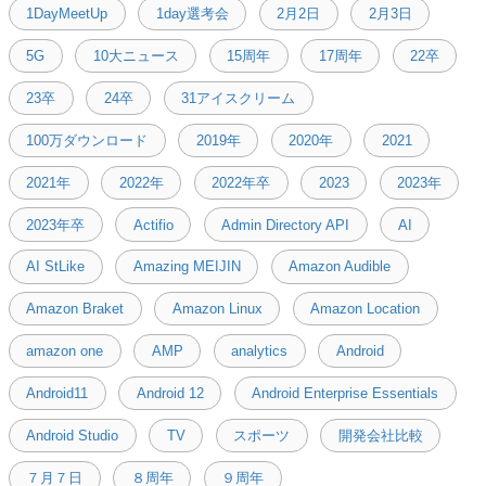
1DayMeetUp
1day選考会
2月2日
2月3日
5G
10大ニュース
15周年
17周年
22卒
23卒
24卒
31アイスクリーム
100万ダウンロード
2019年
2020年
2021
2021年
2022年
2022年卒
2023
2023年
2023年卒
Actifio
Admin Directory API
AI
AI StLike
Amazing MEIJIN
Amazon Audible
Amazon Braket
Amazon Linux
Amazon Location
amazon one
AMP
analytics
Android
Android11
Android 12
Android Enterprise Essentials
Android Studio
TV
スポーツ
開発会社比較
７月７日
８周年
９周年