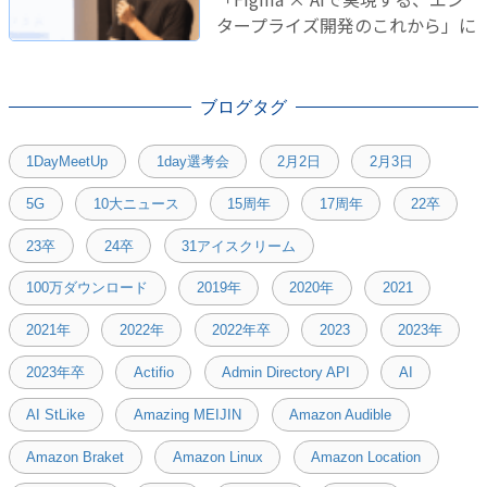
タープライズ開発のこれから」に
登壇しました！
ブログタグ
1DayMeetUp
1day選考会
2月2日
2月3日
5G
10大ニュース
15周年
17周年
22卒
23卒
24卒
31アイスクリーム
100万ダウンロード
2019年
2020年
2021
2021年
2022年
2022年卒
2023
2023年
2023年卒
Actifio
Admin Directory API
AI
AI StLike
Amazing MEIJIN
Amazon Audible
Amazon Braket
Amazon Linux
Amazon Location