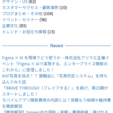
デザイン・UX
(62)
カスタマーサクセス・顧客事例
(10)
ブログまとめ・その他
(104)
イベント・セミナー
(56)
企業文化
(83)
トレンド・お役立ち情報
(15)
Recent
Figma × AI を現場でどう使うか – 株式会社アツラエ主催イ
ベント「Figma × AIで実現する、エンタープライズ開発の
これから」に登壇しました！
AIが写真を採点！？ 懇親会に「写真判定システム」を持ち
込んでみた話
「BRAVE THROUGH（ブレイブする）」を掲げ、第23期が
スタートしました！
モバイルアプリ開発費用の内訳とは？見積もり相場や維持費
を徹底解説
【徹底解説】bravesoftの評判・実績・費用相場｜選ばれる