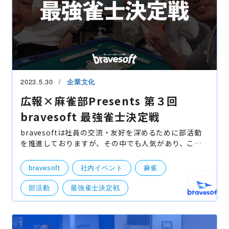
2023.5.30
企業文化
広報×麻雀部Presents 第３回
bravesoft 最強雀士決定戦
bravesoftは社員の交流・友好を深めるために部活動
を推進しておりますが、その中でも人気があり、これ
まで２回開催した「麻雀部」の最強決定戦の最新回
「第３回 bravesoft 最強雀士決定戦」が開催されまし
bravesoft
社内イベント
麻雀
たので、本
部活動
最強雀士決定戦