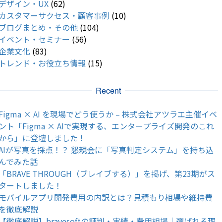
デザイン・UX
(62)
カスタマーサクセス・顧客事例
(10)
ブログまとめ・その他
(104)
イベント・セミナー
(56)
企業文化
(83)
トレンド・お役立ち情報
(15)
Recent
Figma × AI を現場でどう使うか – 株式会社アツラエ主催イベ
ント「Figma × AIで実現する、エンタープライズ開発のこれ
から」に登壇しました！
AIが写真を採点！？ 懇親会に「写真判定システム」を持ち込
んでみた話
「BRAVE THROUGH（ブレイブする）」を掲げ、第23期がス
タートしました！
モバイルアプリ開発費用の内訳とは？見積もり相場や維持費
を徹底解説
【徹底解説】bravesoftの評判・実績・費用相場｜選ばれる理