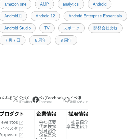
amazon one
AMP
analytics
Android
Android11
Android 12
Android Enterprise Essentials
Android Studio
TV
スポーツ
開発会社比較
７月７日
８周年
９周年
ゃんねる
公式X
公式Facebook
イベ博
旧twitter
Facebook
動画メディア
プロダクト
企業情報
採用情報
eventos
会社概要
社員紹介
代表挨拶
卒業生紹介
イベスタ
役員紹介
Appvisor
企業理念