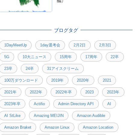
編）
ブログタグ
1DayMeetUp
1day選考会
2月2日
2月3日
5G
10大ニュース
15周年
17周年
22卒
23卒
24卒
31アイスクリーム
100万ダウンロード
2019年
2020年
2021
2021年
2022年
2022年卒
2023
2023年
2023年卒
Actifio
Admin Directory API
AI
AI StLike
Amazing MEIJIN
Amazon Audible
Amazon Braket
Amazon Linux
Amazon Location