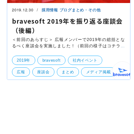
2019.12.30
採用情報
ブログまとめ・その他
bravesoft 2019年を振り返る座談会
（後編）
＜前回のあらすじ＞ 広報メンバーで2019年の総括とな
るべく座談会を実施しました！（前回の様子はコチラ）
参加者は以下の通り！ ＜参加者＞ 高瀬：本ブログ編集
長にして広報部の長（広報歴：2017/1〜6、2019〜）
2019年
bravesoft
社内イベント
広報
座談会
まとめ
メディア掲載
緊急企画