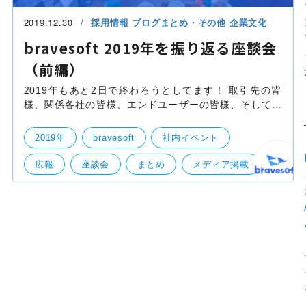
2019.12.30
採用情報
ブログまとめ・その他
企業文化
bravesoft 2019年を振り返る座談会
（前編）
2019年もあと2日で終わろうとしてます！ 取引先の皆
様、関係各社の皆様、エンドユーザーの皆様、そして従
業員の皆さん、今年も色々とありがとうございました！
皆様のおかげでbravesoftは今年も良い1年でございまし
2019年
bravesoft
社内イベント
広報
座談会
まとめ
メディア掲載
部活動
緊急企画