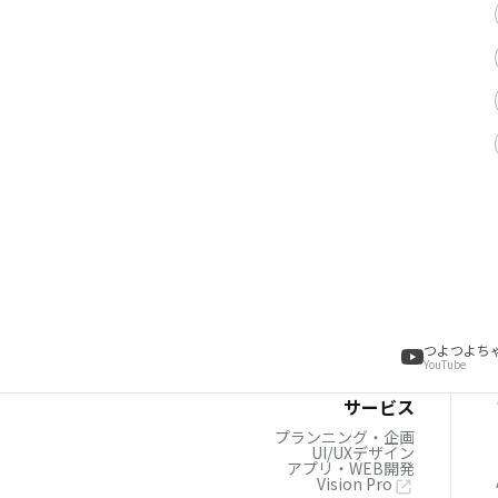
つよつよち
YouTube
サービス
プランニング・企画
UI/UXデザイン
アプリ・WEB開発
Vision Pro