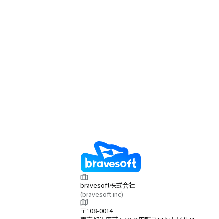
bravesoft株式会社
(bravesoft inc)
〒108-0014