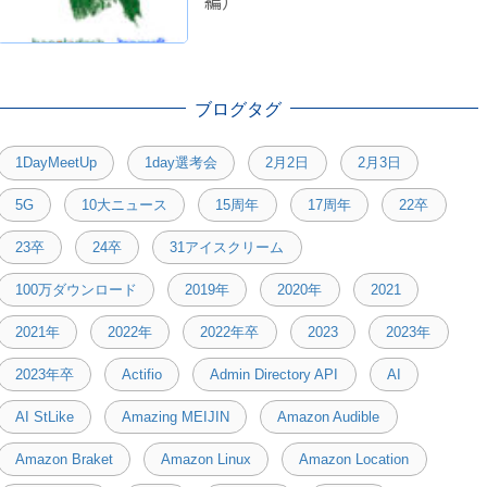
編）
ブログタグ
1DayMeetUp
1day選考会
2月2日
2月3日
5G
10大ニュース
15周年
17周年
22卒
23卒
24卒
31アイスクリーム
100万ダウンロード
2019年
2020年
2021
2021年
2022年
2022年卒
2023
2023年
2023年卒
Actifio
Admin Directory API
AI
AI StLike
Amazing MEIJIN
Amazon Audible
Amazon Braket
Amazon Linux
Amazon Location