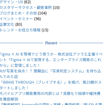
デザイン・UX
(62)
カスタマーサクセス・顧客事例
(10)
ブログまとめ・その他
(104)
イベント・セミナー
(56)
企業文化
(83)
トレンド・お役立ち情報
(15)
Recent
Figma × AI を現場でどう使うか – 株式会社アツラエ主催イベ
ント「Figma × AIで実現する、エンタープライズ開発のこれ
から」に登壇しました！
AIが写真を採点！？ 懇親会に「写真判定システム」を持ち込
んでみた話
「BRAVE THROUGH（ブレイブする）」を掲げ、第23期がス
タートしました！
モバイルアプリ開発費用の内訳とは？見積もり相場や維持費
を徹底解説
【徹底解説】bravesoftの評判・実績・費用相場｜選ばれる理