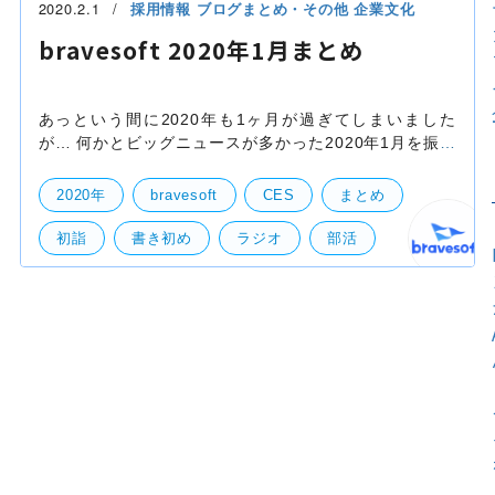
2020.2.1
採用情報
ブログまとめ・その他
企業文化
bravesoft 2020年1月まとめ
あっという間に2020年も1ヶ月が過ぎてしまいました
が… 何かとビッグニュースが多かった2020年1月を振り
返ります！ 1.社名を変更しました！ 新年早々お届けし
たビッグニュースがこちら！ 皆さん東京事変再始動と同
2020年
bravesoft
CES
まとめ
初詣
書き初め
ラジオ
部活
部活動