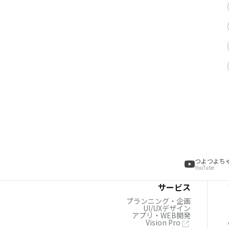
つよつよち
YouTube
サービス
プランニング・企画
UI/UXデザイン
アプリ・WEB開発
Vision Pro