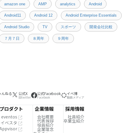
amazon one
AMP
analytics
Android
Android11
Android 12
Android Enterprise Essentials
Android Studio
TV
スポーツ
開発会社比較
７月７日
８周年
９周年
ゃんねる
公式X
公式Facebook
イベ博
旧twitter
Facebook
動画メディア
プロダクト
企業情報
採用情報
eventos
会社概要
社員紹介
代表挨拶
卒業生紹介
イベスタ
役員紹介
Appvisor
企業理念