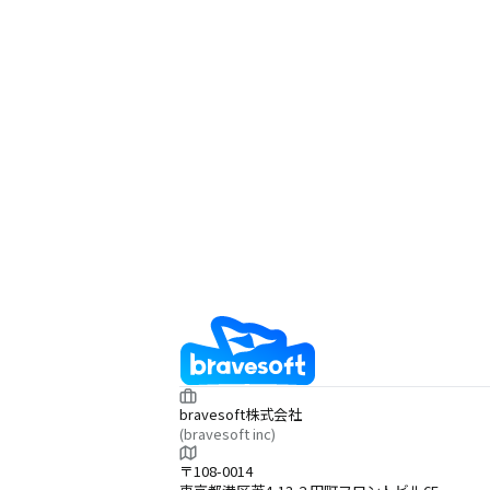
bravesoft株式会社
(bravesoft inc)
〒108-0014