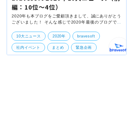
編：10位〜4位）
2020年も本ブログをご愛顧頂きまして、誠にありがとう
ございました！ そんな感じで2020年最後のブログです
が、この激動の日本史にも残るであろう2020年、
bravesoftはどんな事があったのかを「bravesoft 2020
10大ニュース
2020年
bravesoft
10大ニ
社内イベント
まとめ
緊急企画