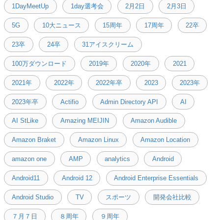
1DayMeetUp
1day選考会
2月2日
2月3日
5G
10大ニュース
15周年
17周年
22卒
23卒
24卒
31アイスクリーム
100万ダウンロード
2019年
2020年
2021
2021年
2022年
2022年卒
2023
2023年
2023年卒
Actifio
Admin Directory API
AI
AI StLike
Amazing MEIJIN
Amazon Audible
Amazon Braket
Amazon Linux
Amazon Location
amazon one
AMP
analytics
Android
Android11
Android 12
Android Enterprise Essentials
Android Studio
TV
スポーツ
開発会社比較
７月７日
８周年
９周年