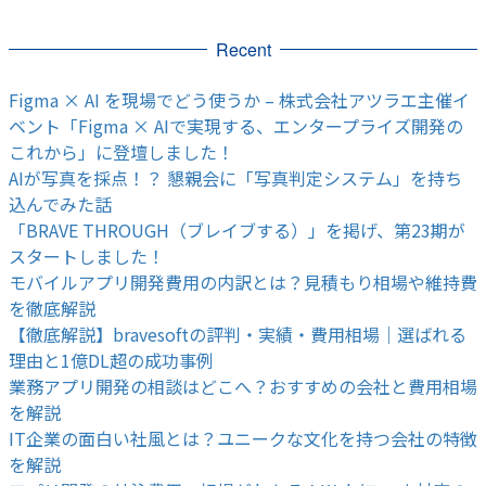
Recent
Figma × AI を現場でどう使うか – 株式会社アツラエ主催イ
ベント「Figma × AIで実現する、エンタープライズ開発の
これから」に登壇しました！
AIが写真を採点！？ 懇親会に「写真判定システム」を持ち
込んでみた話
「BRAVE THROUGH（ブレイブする）」を掲げ、第23期が
スタートしました！
モバイルアプリ開発費用の内訳とは？見積もり相場や維持費
を徹底解説
【徹底解説】bravesoftの評判・実績・費用相場｜選ばれる
理由と1億DL超の成功事例
業務アプリ開発の相談はどこへ？おすすめの会社と費用相場
を解説
IT企業の面白い社風とは？ユニークな文化を持つ会社の特徴
を解説