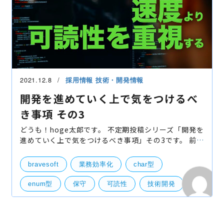
2021.12.8
採用情報
技術・開発情報
開発を進めていく上で気をつけるべ
き事項 その3
どうも！hoge太郎です。 不定期投稿シリーズ「開発を
進めていく上で気をつけるべき事項」その3です。 前回
の投稿からいつの間にか4年も経過してましたwww し
かし今でも自分がブログに書きたいと思える内容は変
bravesoft
業務効率化
char型
わっ
enum型
保守
可読性
技術開発
サーバー