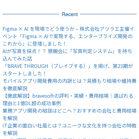
Recent
Figma × AI を現場でどう使うか – 株式会社アツラエ主催イ
ベント「Figma × AIで実現する、エンタープライズ開発の
これから」に登壇しました！
AIが写真を採点！？ 懇親会に「写真判定システム」を持ち
込んでみた話
「BRAVE THROUGH（ブレイブする）」を掲げ、第23期が
スタートしました！
モバイルアプリ開発費用の内訳とは？見積もり相場や維持費
を徹底解説
【徹底解説】bravesoftの評判・実績・費用相場｜選ばれる
理由と1億DL超の成功事例
業務アプリ開発の相談はどこへ？おすすめの会社と費用相場
を解説
IT企業の面白い社風とは？ユニークな文化を持つ会社の特徴
を解説