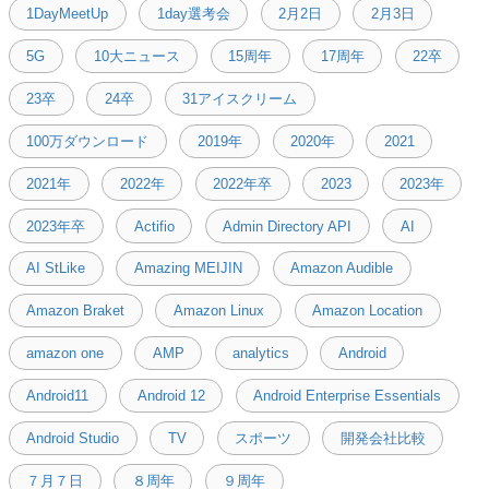
1DayMeetUp
1day選考会
2月2日
2月3日
5G
10大ニュース
15周年
17周年
22卒
23卒
24卒
31アイスクリーム
100万ダウンロード
2019年
2020年
2021
2021年
2022年
2022年卒
2023
2023年
2023年卒
Actifio
Admin Directory API
AI
AI StLike
Amazing MEIJIN
Amazon Audible
Amazon Braket
Amazon Linux
Amazon Location
amazon one
AMP
analytics
Android
Android11
Android 12
Android Enterprise Essentials
Android Studio
TV
スポーツ
開発会社比較
７月７日
８周年
９周年