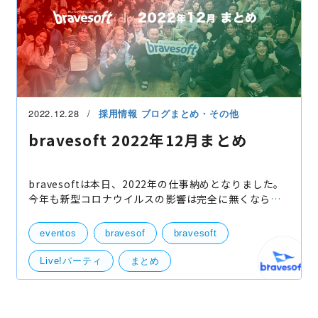
2022.12.28
採用情報
ブログまとめ・その他
bravesoft 2022年12月まとめ
bravesoftは本日、2022年の仕事納めとなりました。
今年も新型コロナウイルスの影響は完全に無くなら
ず、依然として先行きが見えない１年ではありました
が、 その中でも2022年下期のスローガンである「なん
eventos
bravesof
bravesoft
ぼのもん
Live!パーティ
まとめ