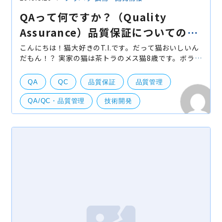
QAって何ですか？（Quality
Assurance）品質保証についてのま
とめ。
こんにちは！猫大好きのT.I.です。だって猫おいしいん
だもん！？ 実家の猫は茶トラのメス猫8歳です。ボラン
ティアのシェルターから貰ってきました。チャオチュ
ールは贅沢覚えちゃうと大変なのでたまにしかあげま
QA
QC
品質保証
品質管理
せん
QA/QC・品質管理
技術開発