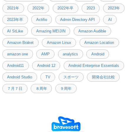
2021年
2022年
2022年卒
2023
2023年
2023年卒
Actifio
Admin Directory API
AI
AI StLike
Amazing MEIJIN
Amazon Audible
Amazon Braket
Amazon Linux
Amazon Location
amazon one
AMP
analytics
Android
Android11
Android 12
Android Enterprise Essentials
Android Studio
TV
スポーツ
開発会社比較
７月７日
８周年
９周年