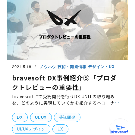
2021.5.18
ノウハウ
技術・開発情報
デザイン・UX
bravesoft DX事例紹介⑤「プロダ
クトレビューの重要性」
bravesoftにて受託開発を行うDX UNITの取り組み
を、どのように実現していくかを紹介する本コーナー
「DX事例紹介」、第５回目は進行中のプロダクトが佳
境を迎え、結合テストを行えるタイミングもしくはス
DX
UI/UX
受託開発
トア公開され
UI/UXデザイン
UX