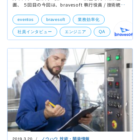
画、 ５回目の今回は、bravesoft 執行役員 / 技術統括
室長の池田にお話聞かせて頂きました。 技術統括室
2020年振り返り 高瀬（以下高）「技術統括室は202
eventos
bravesoft
業務効率化
社員インタビュー
エンジニア
QA
品質
技術統括
QA/QC・品質管理
技術開発
2019.3.20
ノウハウ
技術・開発情報