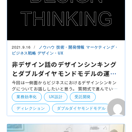
2021.9.16
ノウハウ
技術・開発情報
マーケティング・
ビジネス戦略
デザイン・UX
非デザイン話のデザインシンキング
とダブルダイヤモンドモデルの運用
例
今回は一側面からビジネスにおけるデザインシンキン
グについてお話ししたいと思う。 質問式で進んでいく
が、まずこの質問から一緒に見てみよう： クライアン
業務効率化
UX設計
受託開発
トの要望を100%対応したのに、なぜリリース後に
ディレクション
ダブルダイヤモンドモデル
デザインシンキング
QA/QC・品質管理
分析・アナリティクス