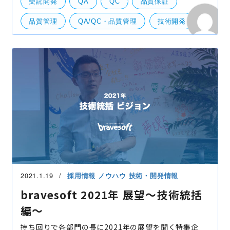
受託開発
QA
QC
品質保証
まれ
品質管理
QA/QC・品質管理
技術開発
2021.1.19
採用情報
ノウハウ
技術・開発情報
bravesoft 2021年 展望〜技術統括
編〜
持ち回りで各部門の長に2021年の展望を聞く特集企