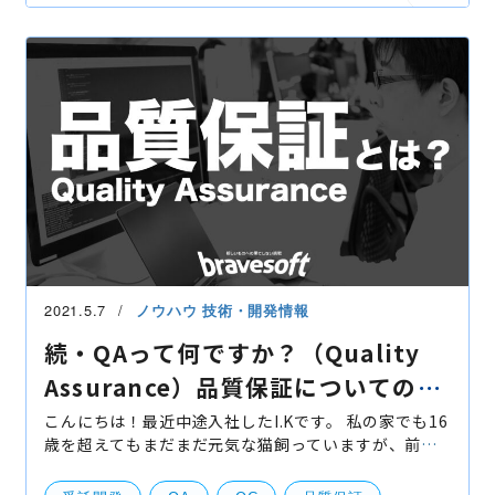
プロダクトレビュー
QA/QC・品質管理
技術開発
UI・UXデザイン
2021.5.7
ノウハウ
技術・開発情報
続・QAって何ですか？（Quality
Assurance）品質保証についてのま
とめ。
こんにちは！最近中途入社したI.Kです。 私の家でも16
歳を超えてもまだまだ元気な猫飼っていますが、前出
の彼とは別人です（笑） 前回、このタイトルでの投稿
はもう2年以上前になるんですね。 後任でQAの話を頼