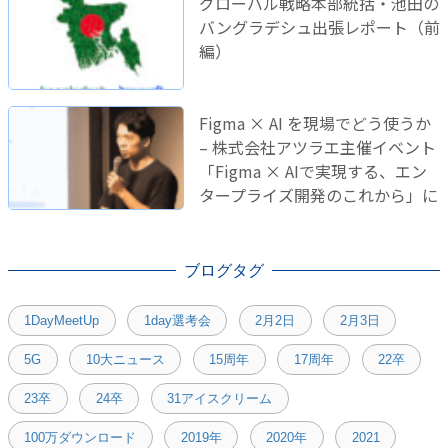
グローバル戦略本部統括・池田の
バングラデシュ出張レポート（前
編）
Figma × AI を現場でどう使うか
– 株式会社アツラエ主催イベント
「Figma × AIで実現する、エン
タープライズ開発のこれから」に
登壇しました！
ブログタグ
1DayMeetUp
1day選考会
2月2日
2月3日
5G
10大ニュース
15周年
17周年
22卒
23卒
24卒
31アイスクリーム
100万ダウンロード
2019年
2020年
2021