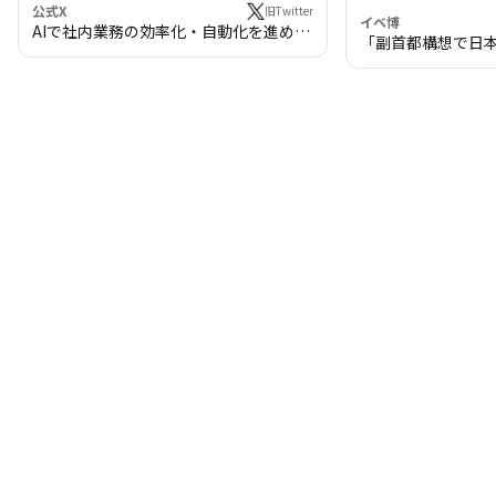
公式X
旧Twitter
イベ博
AIで社内業務の効率化・自動化を進めま
「副首都構想で日
せんか？
わる!? 万博・IR
の将来像」