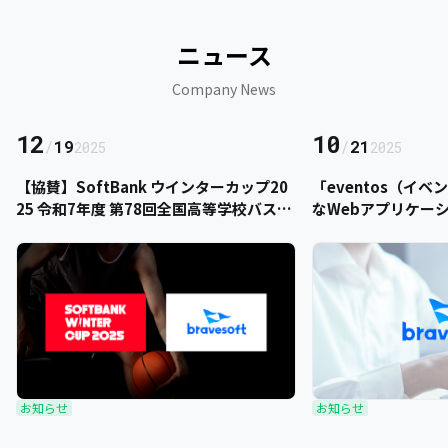
ニュース
Company News
12
10
/
19
/
21
2025
2025
【協賛】SoftBank ウインターカップ20
「eventos（イ
25 令和7年度 第78回全国高等学校バスケ
なWebアプリケー
ットボール選手権大会にbravesoftが協
をご提供いただきま
賛いたします
お知らせ
お知らせ