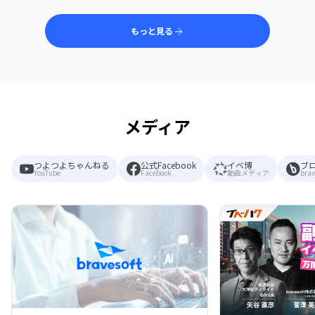
もっと見る
メディア
つよつよちゃんねる
公式Facebook
イベ博
ブ
YouTube
Facebook
動画メディア
brav