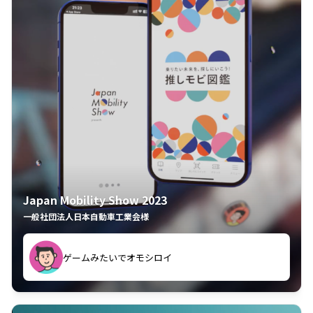
Japan Mobility Show 2023
一般社団法人日本自動車工業会様
ゲームみたいでオモシロイ
久々のモーターショーがアプリでもっと楽しめました