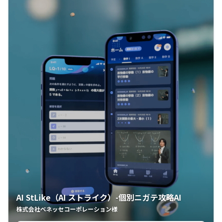
AI StLike（AI ストライク）-個別ニガテ攻略AI
株式会社ベネッセコーポレーション様