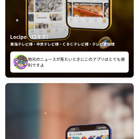
Locipo（ロキポ）
東海テレビ様・中京テレビ様・ＣＢＣテレビ様・テレビ愛知様
れるの嬉しいポイント
いつも利用させていただいております！
中京テレビのおもしろ番組が視聴可能地域外からも見