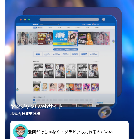
ヤンジャン! webサイト
株式会社集英社様
漫画だけじゃなくてグラビアも見れるのがいい
紙の雑誌買うより安くて助かる