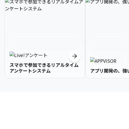
スマホで参加できるリアルタイム
アンケートシステム
アプリ開発の、強
3

1

2

2

2

3

9

4

2

3

3

3

4

0

企業情報
5

3

4

4

4

5

1

6

4

5

5

5

6

2

About Us
7

5

6

6

6

7

3
