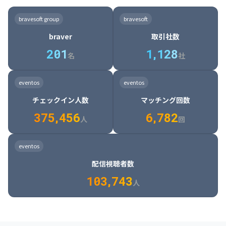
8

6

7

7

7

8

4

4

8

6

5

6

7

7

8

9

3

9

7

8

8

8

9

5

5

9

7

6

7

8

8

9

0

4

bravesoft group
bravesoft
0

8

9

9

9

0

6

6

0

8

7

8

9

9

0

1

5

braver
取引社数
1

9

0

0

0

1

7

7

1

9

8

9

0

0

1

2

6

2
0
1
1
,
1
2
8
8

2

0

9

0

1

1

2

3

7

名
社
9

3

1

0

1

2

2

3

4

8

2

1

4

8

5

4

0

4

2

1

2

3

3

4

5

9

3

2

5

9

6

5

eventos
eventos
1

5

3

2

3

4

4

5

6

0

4

3

6

0

7

6

チェックイン人数
マッチング回数
2

6

4

3

4

5

5

6

7

1

5

4

7

1

8

7

3
7
5
,
4
5
6
6
,
7
8
2
6

5

8

2

9

8

人
回
7

6

9

3

0

9

8

7

0

4

1

0

eventos
9

8

1

5

2

1

配信視聴者数
0

9

2

6

3

2

1
0
3
,
7
4
3
人