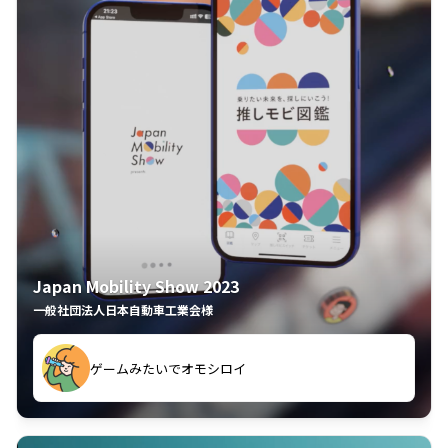
Japan Mobility Show 2023
一般社団法人日本自動車工業会様
ゲームみたいでオモシロイ
久々のモーターショーがアプリでもっと楽しめました