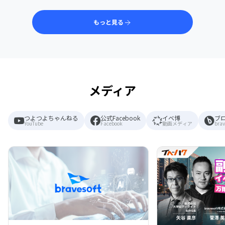
もっと見る
メディア
つよつよちゃんねる
公式Facebook
イベ博
ブ
YouTube
Facebook
動画メディア
brav