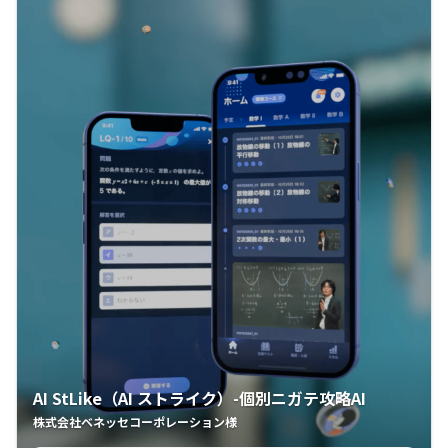
AI StLike（AI ストライク）-個別ニガテ攻略AI
株式会社ベネッセコーポレーション様