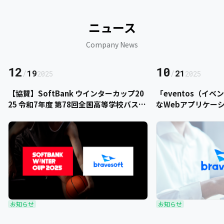
ニュース
Company News
12
10
/
19
/
21
2025
2025
【協賛】SoftBank ウインターカップ20
「eventos（イ
25 令和7年度 第78回全国高等学校バスケ
なWebアプリケー
ットボール選手権大会にbravesoftが協
をご提供いただきま
賛いたします
お知らせ
お知らせ