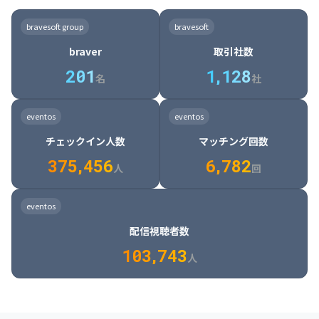
8

6

7

7

7

8

4

4

8

6

5

6

7

7

8

9

3

9

7

8

8

8

9

5

5

9

7

6

7

8

8

9

0

4

bravesoft group
bravesoft
0

8

9

9

9

0

6

6

0

8

7

8

9

9

0

1

5

braver
取引社数
1

9

0

0

0

1

7

7

1

9

8

9

0

0

1

2

6

2
0
1
1
,
1
2
8
8

2

0

9

0

1

1

2

3

7

名
社
9

3

1

0

1

2

2

3

4

8

2

1

4

8

5

4

0

4

2

1

2

3

3

4

5

9

3

2

5

9

6

5

eventos
eventos
1

5

3

2

3

4

4

5

6

0

4

3

6

0

7

6

チェックイン人数
マッチング回数
2

6

4

3

4

5

5

6

7

1

5

4

7

1

8

7

3
7
5
,
4
5
6
6
,
7
8
2
6

5

8

2

9

8

人
回
7

6

9

3

0

9

8

7

0

4

1

0

eventos
9

8

1

5

2

1

配信視聴者数
0

9

2

6

3

2

1
0
3
,
7
4
3
人