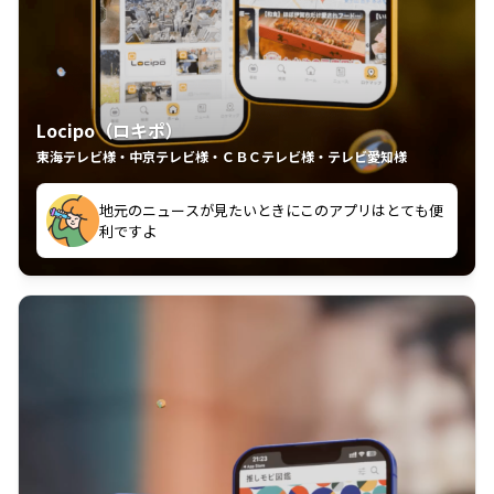
Locipo（ロキポ）
東海テレビ様・中京テレビ様・ＣＢＣテレビ様・テレビ愛知様
れるの嬉しいポイント
いつも利用させていただいております！
中京テレビのおもしろ番組が視聴可能地域外からも見