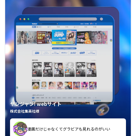
ヤンジャン! webサイト
株式会社集英社様
漫画だけじゃなくてグラビアも見れるのがいい
紙の雑誌買うより安くて助かる