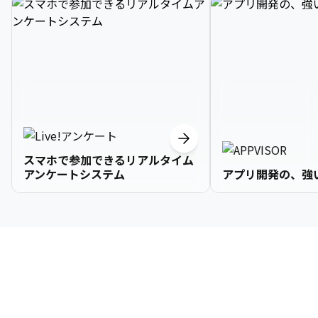
スマホで参加できるリアルタイム
アンケートシステム
アプリ開発の、強
3

1

2

2

2

3

9

4

2

3

3

3

4

0

企業情報
5

3

4

4

4

5

1

6

4

5

5

5

6

2

About Us
7

5

6

6

6

7

3
