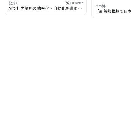
公式X
旧Twitter
イベ博
AIで社内業務の効率化・自動化を進めま
「副首都構想で日
せんか？
わる!? 万博・IR
の将来像」