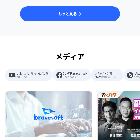
もっと見る
メディア
つよつよちゃんねる
公式Facebook
イベ博
ブ
YouTube
Facebook
動画メディア
brav