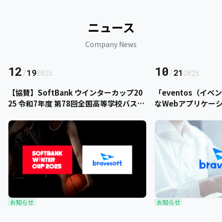
ニュース
Company News
12
10
/
19
/
21
2025
2025
【協賛】SoftBank ウインターカップ20
「eventos（イ
25 令和7年度 第78回全国高等学校バスケ
なWebアプリケー
ットボール選手権大会にbravesoftが協
をご提供いただきま
賛いたします
お知らせ
お知らせ