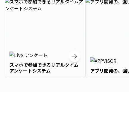
スマホで参加できるリアルタイム
アンケートシステム
アプリ開発の、強
3

1

2

2

2

3

9

4

2

3

3

3

4

0

企業情報
5

3

4

4

4

5

1

6

4

5

5

5

6

2

About Us
7

5

6

6

6

7

3
