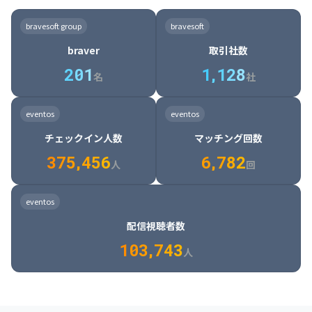
8

6

7

7

7

8

4

4

8

6

5

6

7

7

8

9

3

9

7

8

8

8

9

5

5

9

7

6

7

8

8

9

0

4

bravesoft group
bravesoft
0

8

9

9

9

0

6

6

0

8

7

8

9

9

0

1

5

braver
取引社数
1

9

0

0

0

1

7

7

1

9

8

9

0

0

1

2

6

2
0
1
1
,
1
2
8
8

2

0

9

0

1

1

2

3

7

名
社
9

3

1

0

1

2

2

3

4

8

2

1

4

8

5

4

0

4

2

1

2

3

3

4

5

9

3

2

5

9

6

5

eventos
eventos
1

5

3

2

3

4

4

5

6

0

4

3

6

0

7

6

チェックイン人数
マッチング回数
2

6

4

3

4

5

5

6

7

1

5

4

7

1

8

7

3
7
5
,
4
5
6
6
,
7
8
2
6

5

8

2

9

8

人
回
7

6

9

3

0

9

8

7

0

4

1

0

eventos
9

8

1

5

2

1

配信視聴者数
0

9

2

6

3

2

1
0
3
,
7
4
3
人