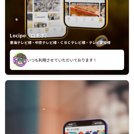
Locipo（ロキポ）
東海テレビ様・中京テレビ様・ＣＢＣテレビ様・テレビ愛知様
れるの嬉しいポイント
いつも利用させていただいております！
中京テレビのおもしろ番組が視聴可能地域外からも見