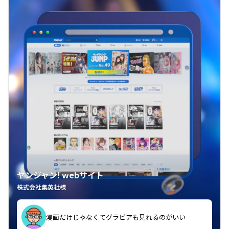
ヤンジャン! webサイト
株式会社集英社様
漫画だけじゃなくてグラビアも見れるのがいい
紙の雑誌買うより安くて助かる