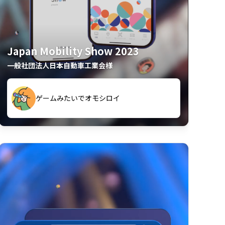
Japan Mobility Show 2023
一般社団法人日本自動車工業会様
久々のモーターショーがアプリでもっと楽
間も滞在してしまった
しめました
夢中で推しモビを探してビッグサイトで6時