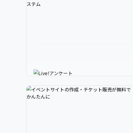
3

1

2

スマホで参加できるリアルタイ
4

2

3

ムアンケートシステム
イベントニュースは下記でお願いします