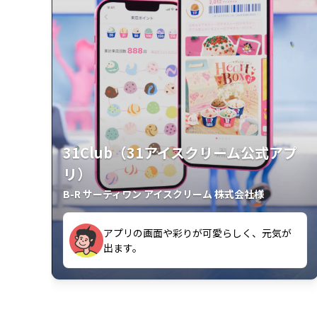
31Club（31アイスクリーム公式アプ
リ）
B-R サーティワン アイスクリーム 株式会社様
クラスごとに特典があるようなので使うの
されるのでよく見ています。
が楽しいです。
使いやすくて、新フレーバーの情報が通知