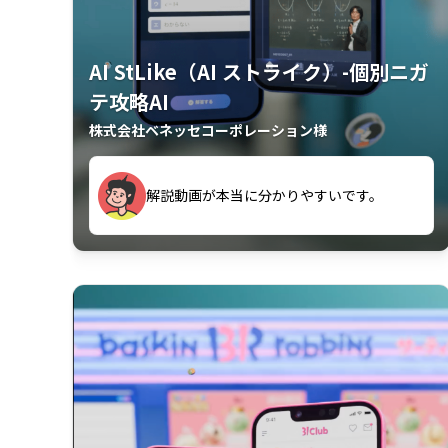
AI StLike（AI ストライク）-個別ニガ
テ攻略AI
株式会社ベネッセコーポレーション様
が、復習するのに非常に役立っている。
解説動画が本当に分かりやすいです。
古文漢文を主に使わせていただいている