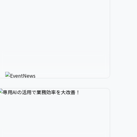


2

3

9

生成AIが進化させるイベント情


3

4

0

報メディア
AIが使う人にカスタマイズしたイベント情報を
教えてくれる新感覚サービス