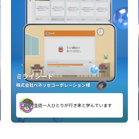
ミライシード
株式会社ベネッセコーポレーション様
す
生徒一人ひとりが行き来と学んでいます
い」「解くことが楽しい」を実感していま
教室中の児童生徒が「問題が解けてうれし