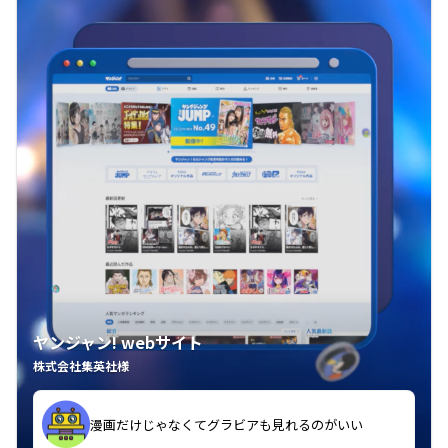
ヤンジャン! webサイト
株式会社集英社様
漫画だけじゃなくてグラビアも見れるのがいい
紙の雑誌買うより安くて助かる