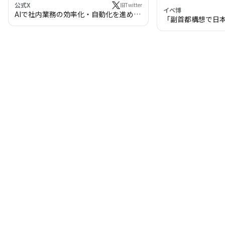
公式X
旧Twitter
イベ博
AIで社内業務の効率化・自動化を進めま
「副首都構想で日
せんか？
わる!? 万博・IR
の将来像」