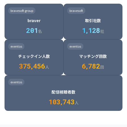
8

6

7

7

7

8

4

4

8

6

5

6

7

7

8

9

3

9

7

8

8

8

9

5

5

9

7

6

7

8

8

9

0

4

bravesoft group
bravesoft
0

8

9

9

9

0

6

6

0

8

7

8

9

9

0

1

5

braver
取引社数
1

9

0

0

0

1

7

7

1

9

8

9

0

0

1

2

6

2
0
1
1
,
1
2
8
8

2

0

9

0

1

1

2

3

7

名
社
9

3

1

0

1

2

2

3

4

8

2

1

4

8

5

4

0

4

2

1

2

3

3

4

5

9

3

2

5

9

6

5

eventos
eventos
1

5

3

2

3

4

4

5

6

0

4

3

6

0

7

6

チェックイン人数
マッチング回数
2

6

4

3

4

5

5

6

7

1

5

4

7

1

8

7

3
7
5
,
4
5
6
6
,
7
8
2
6

5

8

2

9

8

人
回
7

6

9

3

0

9

8

7

0

4

1

0

eventos
9

8

1

5

2

1

配信視聴者数
0

9

2

6

3

2

1
0
3
,
7
4
3
人