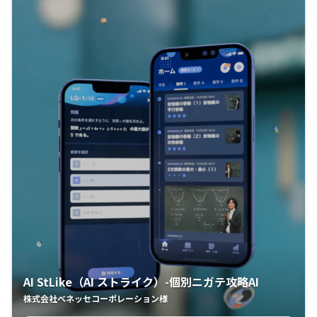
AI StLike（AI ストライク）-個別ニガテ攻略AI
株式会社ベネッセコーポレーション様