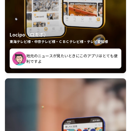
Locipo（ロキポ）
東海テレビ様・中京テレビ様・ＣＢＣテレビ様・テレビ愛知様
れるの嬉しいポイント
いつも利用させていただいております！
中京テレビのおもしろ番組が視聴可能地域外からも見