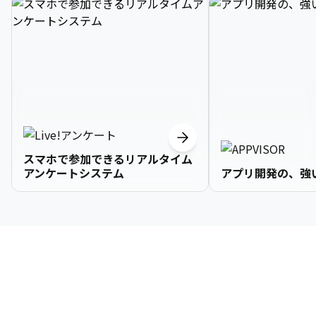
スマホで参加できるリアルタイム
アンケートシステム
アプリ開発の、強
3

1

2

2

2

3

9

4

2

3

3

3

4

0

企業情報
5

3

4

4

4

5

1

6

4

5

5

5

6

2

About Us
7

5

6

6

6

7

3
