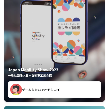
Japan Mobility Show 2023
一般社団法人日本自動車工業会様
ゲームみたいでオモシロイ
久々のモーターショーがアプリでもっと楽しめました