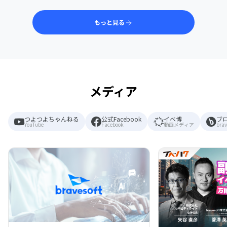
もっと見る
メディア
つよつよちゃんねる
公式Facebook
イベ博
ブ
YouTube
Facebook
動画メディア
brav