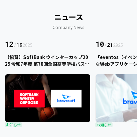
ニュース
Company News
12
10
/
19
/
21
2025
2025
【協賛】SoftBank ウインターカップ20
「eventos（イ
25 令和7年度 第78回全国高等学校バスケ
なWebアプリケー
ットボール選手権大会にbravesoftが協
をご提供いただきま
賛いたします
お知らせ
お知らせ