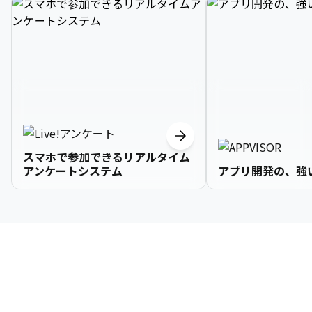
スマホで参加できるリアルタイム
アンケートシステム
アプリ開発の、強
3

1

2

2

2

3

9

4

2

3

3

3

4

0

企業情報
5

3

4

4

4

5

1

6

4

5

5

5

6

2

About Us
7

5

6

6

6

7

3
