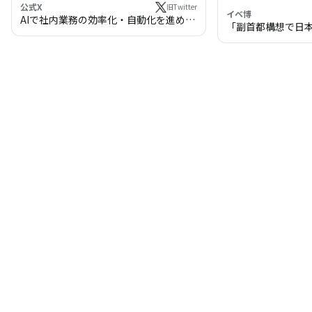
公式X
旧Twitter
イベ博
AIで社内業務の効率化・自動化を進めま
「副首都構想で日
せんか？
わる!? 万博・IR
の将来像」