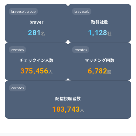
8

6

7

7

7

8

4

4

8

6

5

6

7

7

8

9

3

9

7

8

8

8

9

5

5

9

7

6

7

8

8

9

0

4

bravesoft group
bravesoft
0

8

9

9

9

0

6

6

0

8

7

8

9

9

0

1

5

braver
取引社数
1

9

0

0

0

1

7

7

1

9

8

9

0

0

1

2

6

2
0
1
1
,
1
2
8
8

2

0

9

0

1

1

2

3

7

名
社
9

3

1

0

1

2

2

3

4

8

2

1

4

8

5

4

0

4

2

1

2

3

3

4

5

9

3

2

5

9

6

5

eventos
eventos
1

5

3

2

3

4

4

5

6

0

4

3

6

0

7

6

チェックイン人数
マッチング回数
2

6

4

3

4

5

5

6

7

1

5

4

7

1

8

7

3
7
5
,
4
5
6
6
,
7
8
2
6

5

8

2

9

8

人
回
7

6

9

3

0

9

8

7

0

4

1

0

eventos
9

8

1

5

2

1

配信視聴者数
0

9

2

6

3

2

1
0
3
,
7
4
3
人