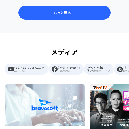
もっと見る
メディア
つよつよちゃんねる
公式Facebook
イベ博
ブ
YouTube
Facebook
動画メディア
brav