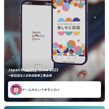
Japan Mobility Show 2023
一般社団法人日本自動車工業会様
ゲームみたいでオモシロイ
久々のモーターショーがアプリでもっと楽しめました