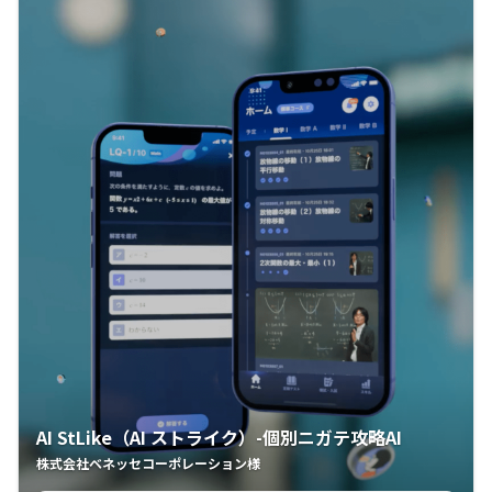
AI StLike（AI ストライク）-個別ニガテ攻略AI
株式会社ベネッセコーポレーション様