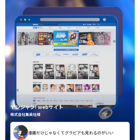
ヤンジャン! webサイト
株式会社集英社様
漫画だけじゃなくてグラビアも見れるのがいい
紙の雑誌買うより安くて助かる