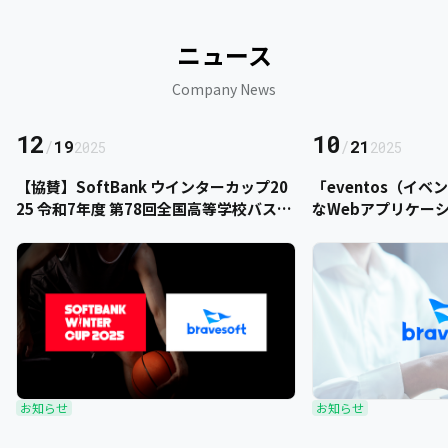
ニュース
Company News
12
10
/
19
/
21
2025
2025
【協賛】SoftBank ウインターカップ20
「eventos（イ
25 令和7年度 第78回全国高等学校バスケ
なWebアプリケー
ットボール選手権大会にbravesoftが協
をご提供いただきま
賛いたします
お知らせ
お知らせ