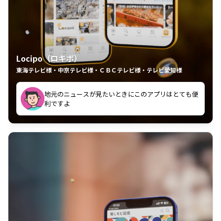
Locipo（ロキポ）
東海テレビ様・中京テレビ様・ＣＢＣテレビ様・テレビ愛知様
れるの嬉しいポイント
いつも利用させていただいております！
中京テレビのおもしろ番組が視聴可能地域外からも見