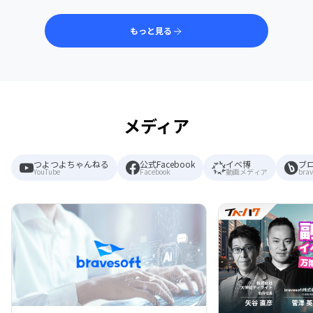
もっと見る
メディア
つよつよちゃんねる
公式Facebook
イベ博
ブ
YouTube
Facebook
動画メディア
brav