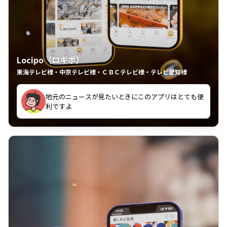
Locipo（ロキポ）
東海テレビ様・中京テレビ様・ＣＢＣテレビ様・テレビ愛知様
れるの嬉しいポイント
いつも利用させていただいております！
中京テレビのおもしろ番組が視聴可能地域外からも見