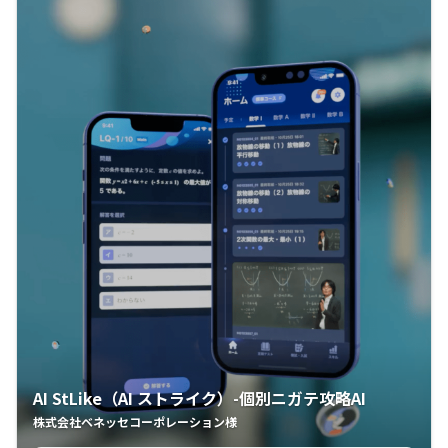
AI StLike（AI ストライク）-個別ニガテ攻略AI
株式会社ベネッセコーポレーション様