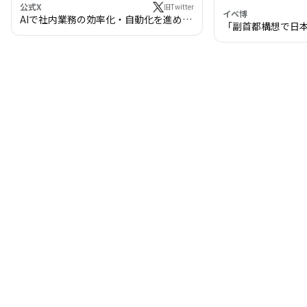
公式X
旧Twitter
イベ博
AIで社内業務の効率化・自動化を進めま
「副首都構想で日
せんか？
わる!? 万博・IR
の将来像」