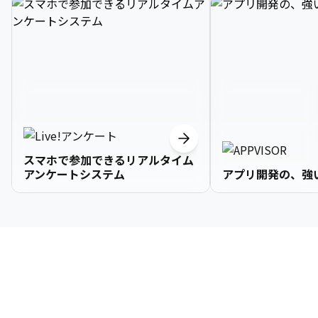
スマホで参加できるリアルタイム
アンケートシステム
アプリ開発の、強
3

1

2

2

2

3

9

4

2

3

3

3

4

0

企業情報
5

3

4

4

4

5

1

6

4

5

5

5

6

2

About Us
7

5

6

6

6

7

3
