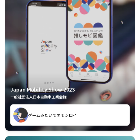
Japan Mobility Show 2023
一般社団法人日本自動車工業会様
ゲームみたいでオモシロイ
久々のモーターショーがアプリでもっと楽しめました