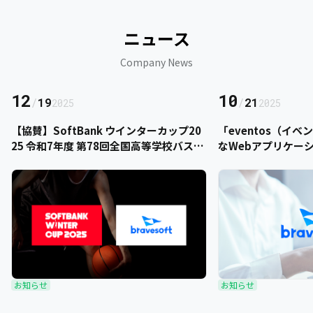
ニュース
Company News
12
10
/
19
/
21
2025
2025
【協賛】SoftBank ウインターカップ20
「eventos（イ
25 令和7年度 第78回全国高等学校バスケ
なWebアプリケー
ットボール選手権大会にbravesoftが協
をご提供いただきま
賛いたします
お知らせ
お知らせ