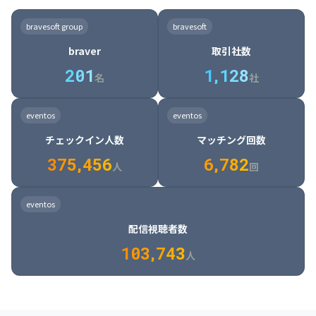
8

6

7

7

7

8

4

4

8

6

5

6

7

7

8

9

3

9

7

8

8

8

9

5

5

9

7

6

7

8

8

9

0

4

bravesoft group
bravesoft
0

8

9

9

9

0

6

6

0

8

7

8

9

9

0

1

5

braver
取引社数
1

9

0

0

0

1

7

7

1

9

8

9

0

0

1

2

6

2
0
1
1
,
1
2
8
8

2

0

9

0

1

1

2

3

7

名
社
9

3

1

0

1

2

2

3

4

8

2

1

4

8

5

4

0

4

2

1

2

3

3

4

5

9

3

2

5

9

6

5

eventos
eventos
1

5

3

2

3

4

4

5

6

0

4

3

6

0

7

6

チェックイン人数
マッチング回数
2

6

4

3

4

5

5

6

7

1

5

4

7

1

8

7

3
7
5
,
4
5
6
6
,
7
8
2
6

5

8

2

9

8

人
回
7

6

9

3

0

9

8

7

0

4

1

0

eventos
9

8

1

5

2

1

配信視聴者数
0

9

2

6

3

2

1
0
3
,
7
4
3
人