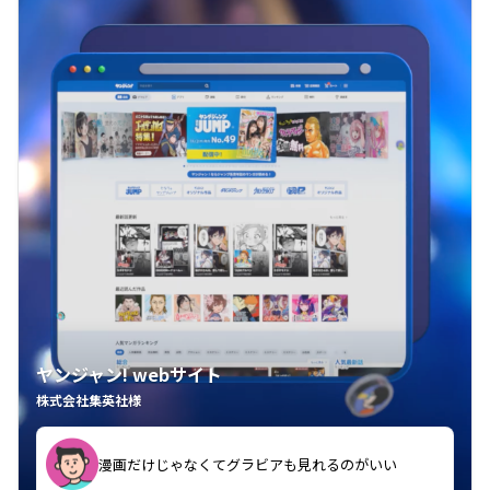
ヤンジャン! webサイト
株式会社集英社様
漫画だけじゃなくてグラビアも見れるのがいい
紙の雑誌買うより安くて助かる