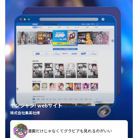
ヤンジャン! webサイト
株式会社集英社様
漫画だけじゃなくてグラビアも見れるのがいい
紙の雑誌買うより安くて助かる