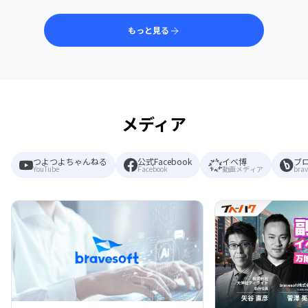
もっと見る
メディア
つよつよちゃんねる
公式Facebook
イベ博
ブ
YouTube
Facebook
動画メディア
brav