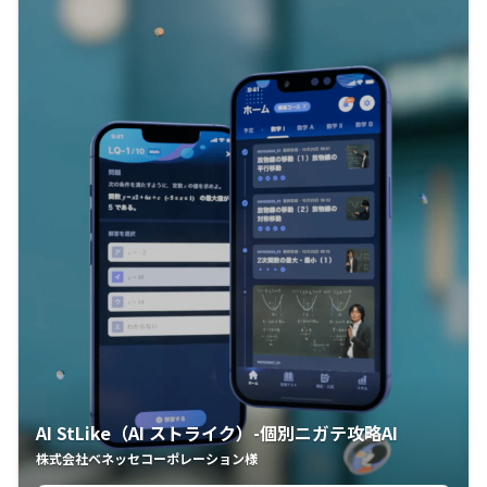
AI StLike（AI ストライク）-個別ニガテ攻略AI
株式会社ベネッセコーポレーション様