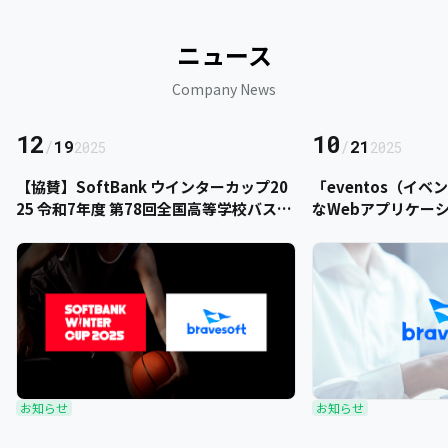
ニュース
Company News
12
10
/
19
/
21
2025
2025
【協賛】SoftBank ウインターカップ20
「eventos（イ
25 令和7年度 第78回全国高等学校バスケ
なWebアプリケー
ットボール選手権大会にbravesoftが協
をご提供いただきま
賛いたします
お知らせ
お知らせ