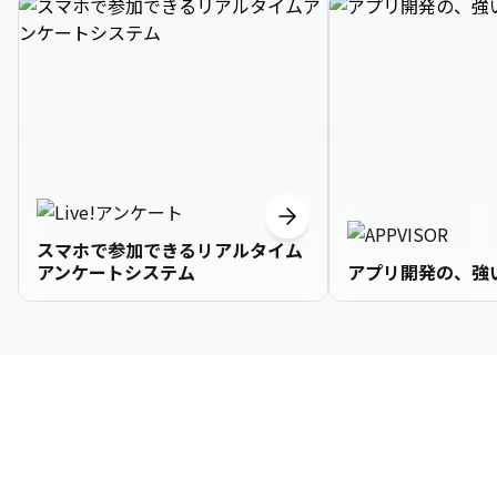
スマホで参加できるリアルタイム
アンケートシステム
アプリ開発の、強
3

1

2

2

2

3

9

4

2

3

3

3

4

0

企業情報
5

3

4

4

4

5

1

6

4

5

5

5

6

2

About Us
7

5

6

6

6

7

3
