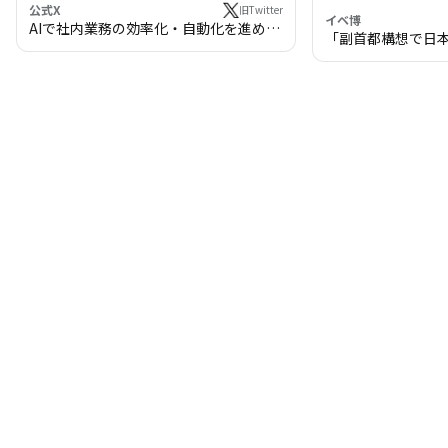
公式X
旧Twitter
イベ博
AIで社内業務の効率化・自動化を進めま
「副首都構想で日
せんか？
わる!? 万博・IR
の将来像」