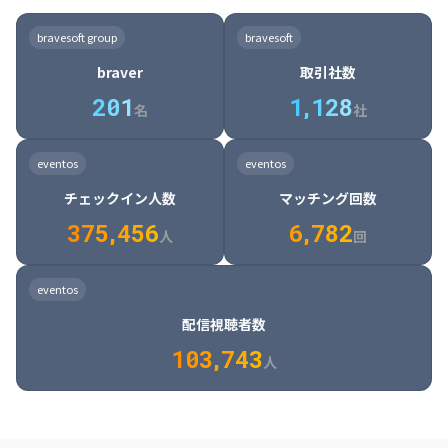
8

6

7

7

7

8

4

4

8

6

5

6

7

7

8

9

3

9

7

8

8

8

9

5

5

9

7

6

7

8

8

9

0

4

bravesoft group
bravesoft
0

8

9

9

9

0

6

6

0

8

7

8

9

9

0

1

5

braver
取引社数
1

9

0

0

0

1

7

7

1

9

8

9

0

0

1

2

6

2
0
1
1
,
1
2
8
8

2

0

9

0

1

1

2

3

7

名
社
9

3

1

0

1

2

2

3

4

8

2

1

4

8

5

4

0

4

2

1

2

3

3

4

5

9

3

2

5

9

6

5

eventos
eventos
1

5

3

2

3

4

4

5

6

0

4

3

6

0

7

6

チェックイン人数
マッチング回数
2

6

4

3

4

5

5

6

7

1

5

4

7

1

8

7

3
7
5
,
4
5
6
6
,
7
8
2
6

5

8

2

9

8

人
回
7

6

9

3

0

9

8

7

0

4

1

0

eventos
9

8

1

5

2

1

配信視聴者数
0

9

2

6

3

2

1
0
3
,
7
4
3
人