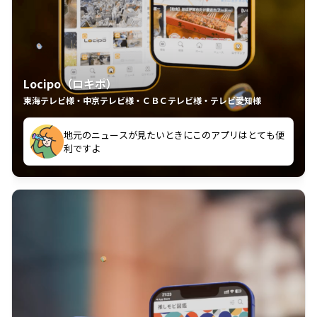
Locipo（ロキポ）
東海テレビ様・中京テレビ様・ＣＢＣテレビ様・テレビ愛知様
れるの嬉しいポイント
いつも利用させていただいております！
中京テレビのおもしろ番組が視聴可能地域外からも見