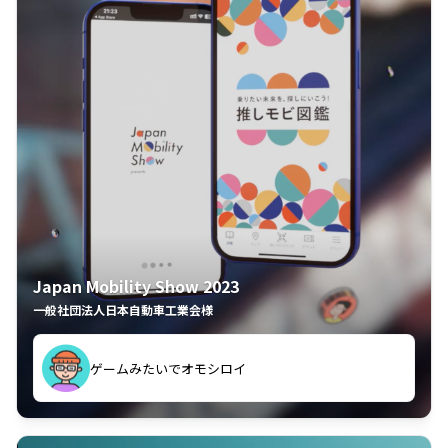
Japan Mobility Show 2023
一般社団法人日本自動車工業会様
ゲームみたいでオモシロイ
久々のモーターショーがアプリでもっと楽しめました