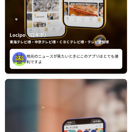
Locipo（ロキポ）
東海テレビ様・中京テレビ様・ＣＢＣテレビ様・テレビ愛知様
れるの嬉しいポイント
いつも利用させていただいております！
中京テレビのおもしろ番組が視聴可能地域外からも見