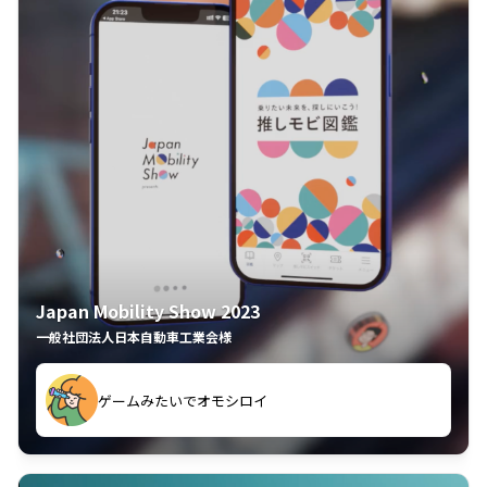
Japan Mobility Show 2023
一般社団法人日本自動車工業会様
ゲームみたいでオモシロイ
久々のモーターショーがアプリでもっと楽しめました