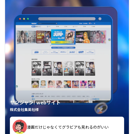
ヤンジャン! webサイト
株式会社集英社様
漫画だけじゃなくてグラビアも見れるのがいい
紙の雑誌買うより安くて助かる