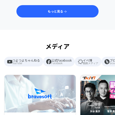
もっと見る
メディア
つよつよちゃんねる
公式Facebook
イベ博
ブ
YouTube
Facebook
動画メディア
brav