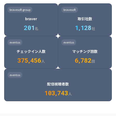
8

6

7

7

7

8

4

4

8

6

5

6

7

7

8

9

3

9

7

8

8

8

9

5

5

9

7

6

7

8

8

9

0

4

bravesoft group
bravesoft
0

8

9

9

9

0

6

6

0

8

7

8

9

9

0

1

5

braver
取引社数
1

9

0

0

0

1

7

7

1

9

8

9

0

0

1

2

6

2
0
1
1
,
1
2
8
8

2

0

9

0

1

1

2

3

7

名
社
9

3

1

0

1

2

2

3

4

8

2

1

4

8

5

4

0

4

2

1

2

3

3

4

5

9

3

2

5

9

6

5

eventos
eventos
1

5

3

2

3

4

4

5

6

0

4

3

6

0

7

6

チェックイン人数
マッチング回数
2

6

4

3

4

5

5

6

7

1

5

4

7

1

8

7

3
7
5
,
4
5
6
6
,
7
8
2
6

5

8

2

9

8

人
回
7

6

9

3

0

9

8

7

0

4

1

0

eventos
9

8

1

5

2

1

配信視聴者数
0

9

2

6

3

2

1
0
3
,
7
4
3
人