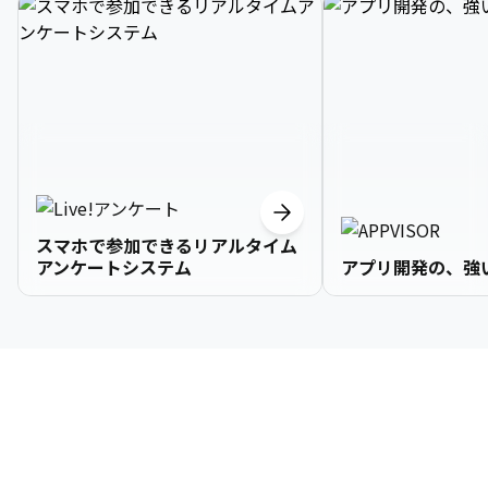
スマホで参加できるリアルタイム
アンケートシステム
アプリ開発の、強
3

1

2

2

2

3

9

4

2

3

3

3

4

0

企業情報
5

3

4

4

4

5

1

6

4

5

5

5

6

2

About Us
7

5

6

6

6

7

3
