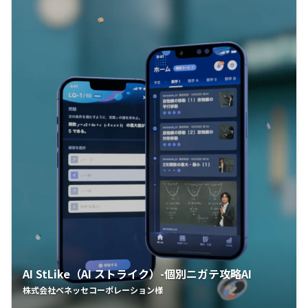
AI StLike（AI ストライク）-個別ニガテ攻略AI
株式会社ベネッセコーポレーション様