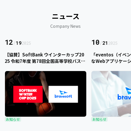
ニュース
Company News
12
10
/
19
/
21
2025
2025
【協賛】SoftBank ウインターカップ20
「eventos（イ
25 令和7年度 第78回全国高等学校バスケ
なWebアプリケー
ットボール選手権大会にbravesoftが協
をご提供いただきま
賛いたします
お知らせ
お知らせ