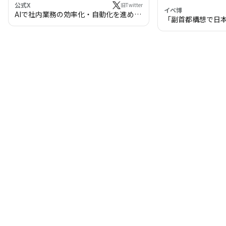
公式X
旧Twitter
イベ博
AIで社内業務の効率化・自動化を進めま
「副首都構想で日
せんか？
わる!? 万博・IR
の将来像」