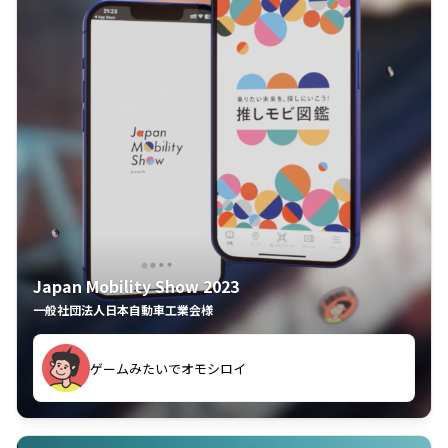
Japan Mobility Show 2023
一般社団法人日本自動車工業会様
ゲームみたいでオモシロイ
久々のモーターショーがアプリでもっと楽しめました