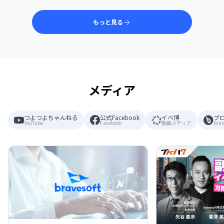
もっと見る
メディア
つよつよちゃんねる
公式Facebook
イベ博
ブ
YouTube
Facebook
動画メディア
brav