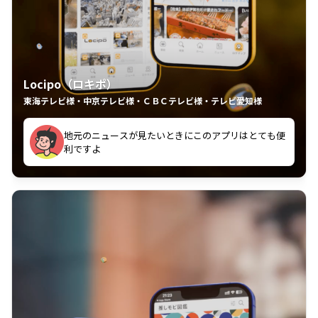
Locipo（ロキポ）
東海テレビ様・中京テレビ様・ＣＢＣテレビ様・テレビ愛知様
れるの嬉しいポイント
いつも利用させていただいております！
中京テレビのおもしろ番組が視聴可能地域外からも見