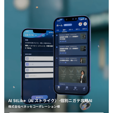
AI StLike（AI ストライク）-個別ニガテ攻略AI
株式会社ベネッセコーポレーション様