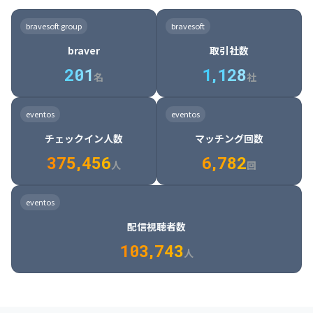
8

6

7

7

7

8

4

4

8

6

5

6

7

7

8

9

3

9

7

8

8

8

9

5

5

9

7

6

7

8

8

9

0

4

bravesoft group
bravesoft
0

8

9

9

9

0

6

6

0

8

7

8

9

9

0

1

5

braver
取引社数
1

9

0

0

0

1

7

7

1

9

8

9

0

0

1

2

6

2
0
1
1
,
1
2
8
8

2

0

9

0

1

1

2

3

7

名
社
9

3

1

0

1

2

2

3

4

8

2

1

4

8

5

4

0

4

2

1

2

3

3

4

5

9

3

2

5

9

6

5

eventos
eventos
1

5

3

2

3

4

4

5

6

0

4

3

6

0

7

6

チェックイン人数
マッチング回数
2

6

4

3

4

5

5

6

7

1

5

4

7

1

8

7

3
7
5
,
4
5
6
6
,
7
8
2
6

5

8

2

9

8

人
回
7

6

9

3

0

9

8

7

0

4

1

0

eventos
9

8

1

5

2

1

配信視聴者数
0

9

2

6

3

2

1
0
3
,
7
4
3
人