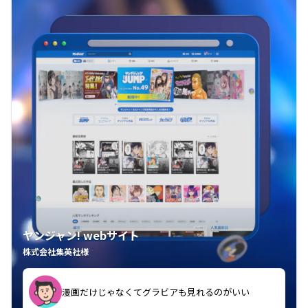
ヤンジャン! webサイト
株式会社集英社様
漫画だけじゃなくてグラビアも見れるのがいい
紙の雑誌買うより安くて助かる