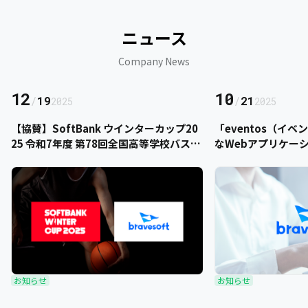
ニュース
Company News
12
10
/
19
/
21
2025
2025
【協賛】SoftBank ウインターカップ20
「eventos（イ
25 令和7年度 第78回全国高等学校バスケ
なWebアプリケー
ットボール選手権大会にbravesoftが協
をご提供いただきま
賛いたします
お知らせ
お知らせ