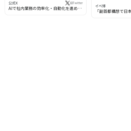
公式X
旧Twitter
イベ博
AIで社内業務の効率化・自動化を進めま
「副首都構想で日
せんか？
わる!? 万博・IR
の将来像」