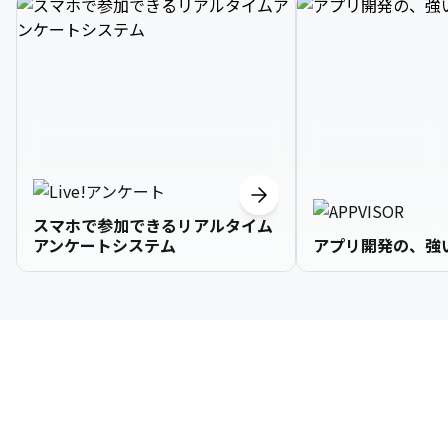
スマホで参加できるリアルタイム
アンケートシステム
アプリ開発の、強
3

1

2

2

2

3

9

4

2

3

3

3

4

0

企業情報
5

3

4

4

4

5

1

6

4

5

5

5

6

2

About Us
7

5

6

6

6

7

3
