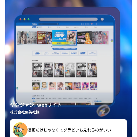
ヤンジャン! webサイト
株式会社集英社様
漫画だけじゃなくてグラビアも見れるのがいい
紙の雑誌買うより安くて助かる