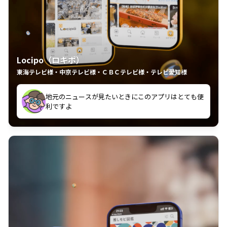
Locipo（ロキポ）
東海テレビ様・中京テレビ様・ＣＢＣテレビ様・テレビ愛知様
れるの嬉しいポイント
いつも利用させていただいております！
中京テレビのおもしろ番組が視聴可能地域外からも見