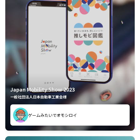
Japan Mobility Show 2023
一般社団法人日本自動車工業会様
ゲームみたいでオモシロイ
久々のモーターショーがアプリでもっと楽しめました