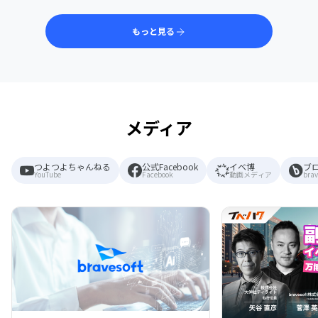
もっと見る
メディア
つよつよちゃんねる
公式Facebook
イベ博
ブ
YouTube
Facebook
動画メディア
brav