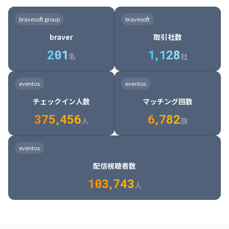
8

6

7

7

7

8

4

4

8

6

5

6

7

7

8

9

3

9

7

8

8

8

9

5

5

9

7

6

7

8

8

9

0

4

bravesoft group
bravesoft
0

8

9

9

9

0

6

6

0

8

7

8

9

9

0

1

5

braver
取引社数
1

9

0

0

0

1

7

7

1

9

8

9

0

0

1

2

6

2
0
1
1
,
1
2
8
8

2

0

9

0

1

1

2

3

7

名
社
9

3

1

0

1

2

2

3

4

8

2

1

4

8

5

4

0

4

2

1

2

3

3

4

5

9

3

2

5

9

6

5

eventos
eventos
1

5

3

2

3

4

4

5

6

0

4

3

6

0

7

6

チェックイン人数
マッチング回数
2

6

4

3

4

5

5

6

7

1

5

4

7

1

8

7

3
7
5
,
4
5
6
6
,
7
8
2
6

5

8

2

9

8

人
回
7

6

9

3

0

9

8

7

0

4

1

0

eventos
9

8

1

5

2

1

配信視聴者数
0

9

2

6

3

2

1
0
3
,
7
4
3
人