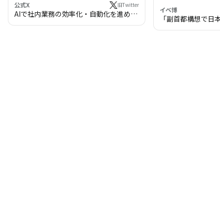
公式X
旧Twitter
イベ博
AIで社内業務の効率化・自動化を進めま
「副首都構想で日
せんか？
わる!? 万博・IR
の将来像」