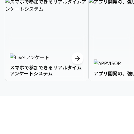
スマホで参加できるリアルタイム
アンケートシステム
アプリ開発の、強
3

1

2

2

2

3

9

4

2

3

3

3

4

0

企業情報
5

3

4

4

4

5

1

6

4

5

5

5

6

2

About Us
7

5

6

6

6

7

3
