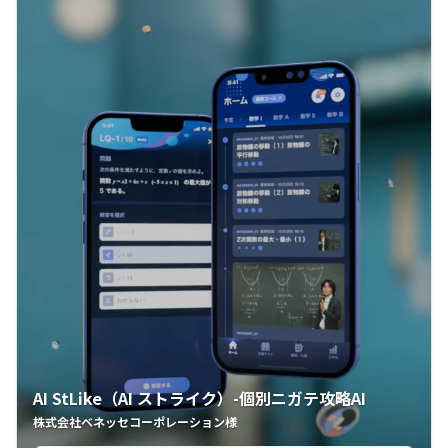
AI StLike（AI ストライク）-個別ニガテ攻略AI
株式会社ベネッセコーポレーション様