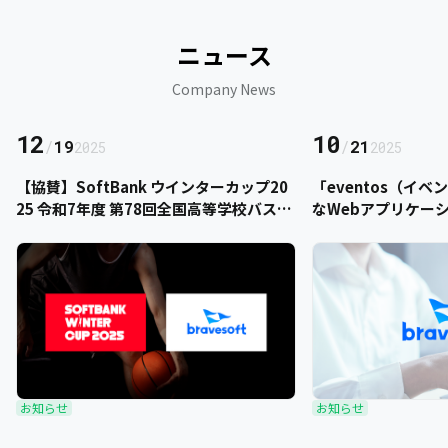
ニュース
Company News
12
10
/
19
/
21
2025
2025
【協賛】SoftBank ウインターカップ20
「eventos（イ
25 令和7年度 第78回全国高等学校バスケ
なWebアプリケー
ットボール選手権大会にbravesoftが協
をご提供いただきま
賛いたします
お知らせ
お知らせ