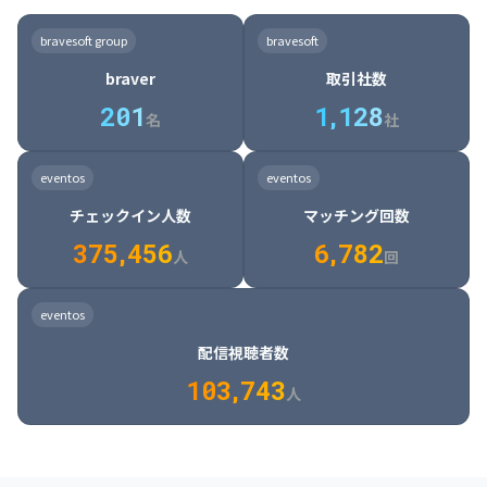
8

6

7

7

7

8

4

4

8

6

5

6

7

7

8

9

3

9

7

8

8

8

9

5

5

9

7

6

7

8

8

9

0

4

bravesoft group
bravesoft
0

8

9

9

9

0

6

6

0

8

7

8

9

9

0

1

5

braver
取引社数
1

9

0

0

0

1

7

7

1

9

8

9

0

0

1

2

6

2
0
1
1
,
1
2
8
8

2

0

9

0

1

1

2

3

7

名
社
9

3

1

0

1

2

2

3

4

8

2

1

4

8

5

4

0

4

2

1

2

3

3

4

5

9

3

2

5

9

6

5

eventos
eventos
1

5

3

2

3

4

4

5

6

0

4

3

6

0

7

6

チェックイン人数
マッチング回数
2

6

4

3

4

5

5

6

7

1

5

4

7

1

8

7

3
7
5
,
4
5
6
6
,
7
8
2
6

5

8

2

9

8

人
回
7

6

9

3

0

9

8

7

0

4

1

0

eventos
9

8

1

5

2

1

配信視聴者数
0

9

2

6

3

2

1
0
3
,
7
4
3
人