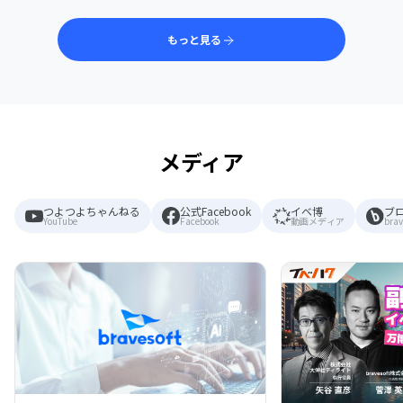
もっと見る
メディア
つよつよちゃんねる
公式Facebook
イベ博
ブ
YouTube
Facebook
動画メディア
brav