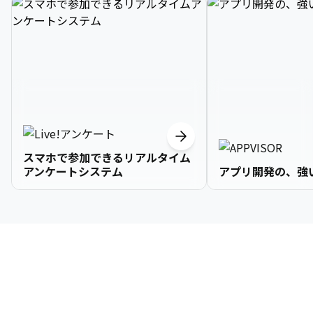
スマホで参加できるリアルタイム
アンケートシステム
アプリ開発の、強
3

1

2

2

2

3

9

4

2

3

3

3

4

0

企業情報
5

3

4

4

4

5

1

6

4

5

5

5

6

2

About Us
7

5

6

6

6

7

3
