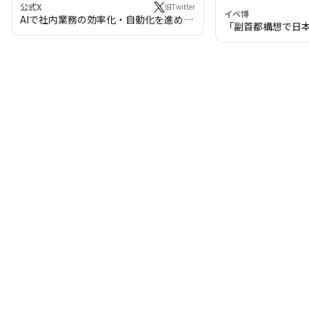
公式X
旧Twitter
イベ博
AIで社内業務の効率化・自動化を進めま
「副首都構想で日
せんか？
わる!? 万博・IR
の将来像」