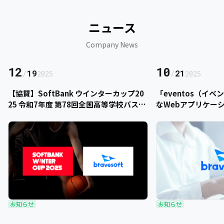
ニュース
Company News
12
10
/
19
/
21
2025
2025
【協賛】SoftBank ウインターカップ20
「eventos（イ
25 令和7年度 第78回全国高等学校バスケ
なWebアプリケー
ットボール選手権大会にbravesoftが協
をご提供いただきま
賛いたします
お知らせ
お知らせ