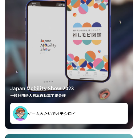
Japan Mobility Show 2023
一般社団法人日本自動車工業会様
ゲームみたいでオモシロイ
久々のモーターショーがアプリでもっと楽しめました