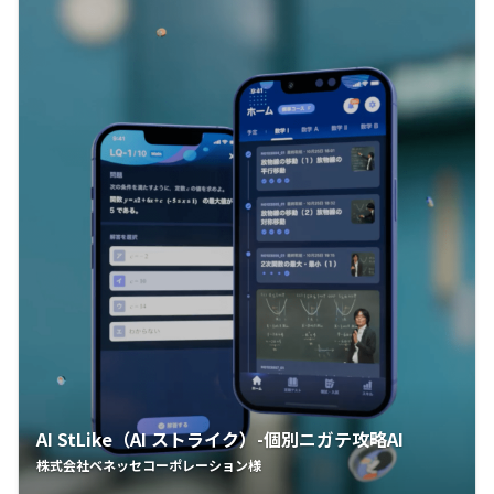
AI StLike（AI ストライク）-個別ニガテ攻略AI
株式会社ベネッセコーポレーション様