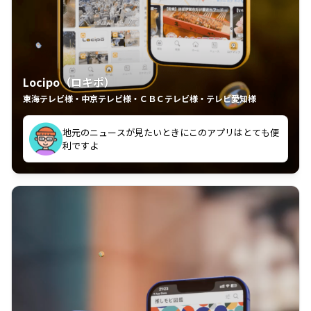
Locipo（ロキポ）
東海テレビ様・中京テレビ様・ＣＢＣテレビ様・テレビ愛知様
れるの嬉しいポイント
いつも利用させていただいております！
中京テレビのおもしろ番組が視聴可能地域外からも見