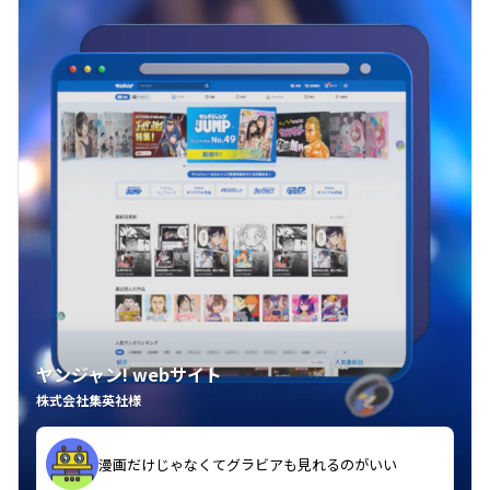
ヤンジャン! webサイト
株式会社集英社様
漫画だけじゃなくてグラビアも見れるのがいい
紙の雑誌買うより安くて助かる