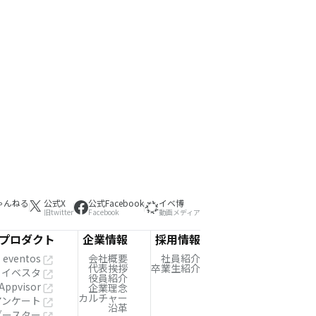
ゃんねる
公式X
公式Facebook
イベ博
旧twitter
Facebook
動画メディア
プロダクト
企業情報
採用情報
eventos
会社概要
社員紹介
代表挨拶
卒業生紹介
イベスタ
役員紹介
Appvisor
企業理念
カルチャー
!アンケート
沿革
ブースター