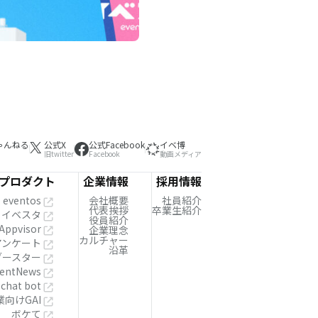
ゃんねる
公式X
公式Facebook
イベ博
旧twitter
Facebook
動画メディア
プロダクト
企業情報
採用情報
eventos
会社概要
社員紹介
代表挨拶
卒業生紹介
イベスタ
役員紹介
Appvisor
企業理念
カルチャー
!アンケート
沿革
ブースター
entNews
 chat bot
業向けGAI
ボケて