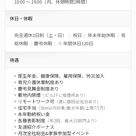
10:00 〜 19:00（内、休憩時間1時間）
休日・休暇
完全週休2日制（土・日）
/
祝日
/
年末年始休暇
/
有
給休暇
/
慶弔休暇
/
年間休日120日
※
待遇
厚生年金、健康保険、雇用保険、労災加入
育児介護休業制度あり
慶弔見舞金制度あり
敷地内禁煙
（ビル1Fに喫煙所あり）
リモートワーク可
（週に数回出社日あり）
住宅手当
（2km以内対象/最大半額/上限7.5万）
永年勤続祝い金
各種表彰制度
（年2回、最大10部門より）
友達紹介ボーナス
月次全社総会&家族参加型イベント