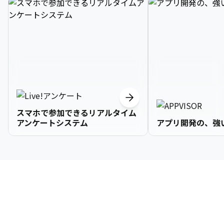
スマホで参加できるリアルタイム
アンケートシステム
アプリ開発の、強
3

1

2

2

2

3

9

4

2

3

3

3

4

0

企業情報
5

3

4

4

4

5

1

6

4

5

5

5

6

2

About Us
7

5

6

6

6

7

3
