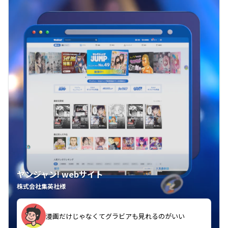
ヤンジャン! webサイト
株式会社集英社様
漫画だけじゃなくてグラビアも見れるのがいい
紙の雑誌買うより安くて助かる