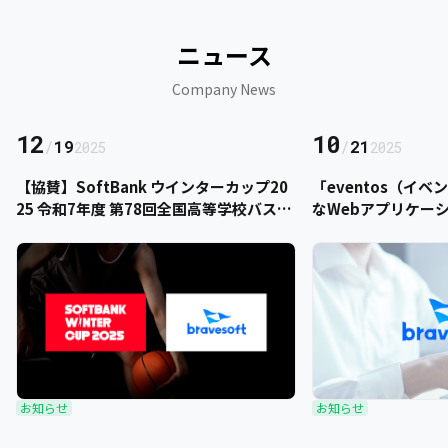
ニュース
Company News
12
10
/
19
/
21
2025
2025
【協賛】SoftBank ウインターカップ20
「eventos（イ
25 令和7年度 第78回全国高等学校バスケ
なWebアプリケー
ットボール選手権大会にbravesoftが協
をご提供いただきま
賛いたします
お知らせ
お知らせ