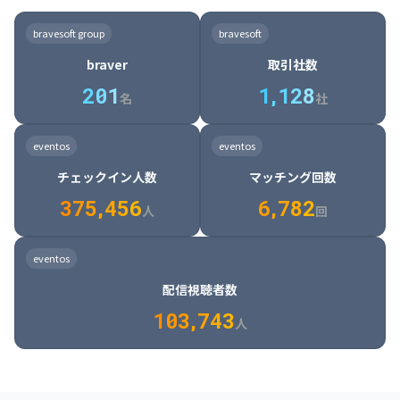
8

6

7

7

7

8

4

4

8

6

5

6

7

7

8

9

3

9

7

8

8

8

9

5

5

9

7

6

7

8

8

9

0

4

bravesoft group
bravesoft
0

8

9

9

9

0

6

6

0

8

7

8

9

9

0

1

5

braver
取引社数
1

9

0

0

0

1

7

7

1

9

8

9

0

0

1

2

6

2
0
1
1
,
1
2
8
8

2

0

9

0

1

1

2

3

7

名
社
9

3

1

0

1

2

2

3

4

8

2

1

4

8

5

4

0

4

2

1

2

3

3

4

5

9

3

2

5

9

6

5

eventos
eventos
1

5

3

2

3

4

4

5

6

0

4

3

6

0

7

6

チェックイン人数
マッチング回数
2

6

4

3

4

5

5

6

7

1

5

4

7

1

8

7

3
7
5
,
4
5
6
6
,
7
8
2
6

5

8

2

9

8

人
回
7

6

9

3

0

9

8

7

0

4

1

0

eventos
9

8

1

5

2

1

配信視聴者数
0

9

2

6

3

2

1
0
3
,
7
4
3
人