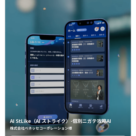
AI StLike（AI ストライク）-個別ニガテ攻略AI
株式会社ベネッセコーポレーション様