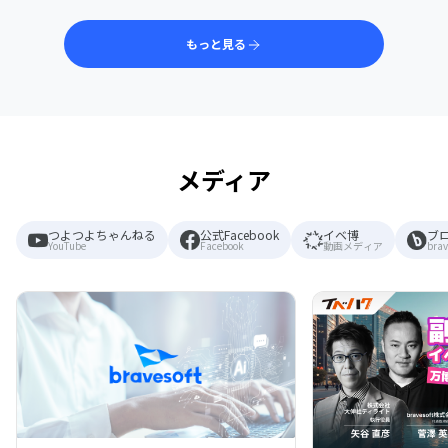
もっと見る
メディア
つよつよちゃんねる
公式Facebook
イベ博
ブ
YouTube
Facebook
動画メディア
brav