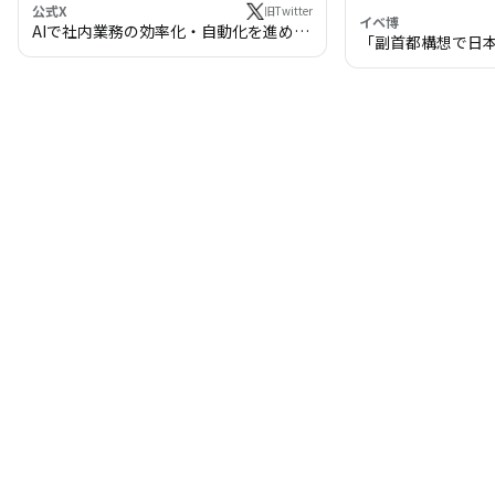
公式X
旧Twitter
イベ博
AIで社内業務の効率化・自動化を進めま
「副首都構想で日
せんか？
わる!? 万博・IR
の将来像」