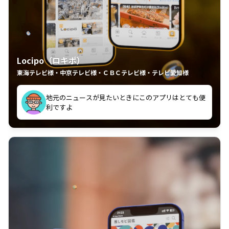
Locipo（ロキポ）
東海テレビ様・中京テレビ様・ＣＢＣテレビ様・テレビ愛知様
れるの嬉しいポイント
いつも利用させていただいております！
中京テレビのおもしろ番組が視聴可能地域外からも見