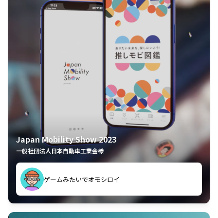
Japan Mobility Show 2023
一般社団法人日本自動車工業会様
ゲームみたいでオモシロイ
久々のモーターショーがアプリでもっと楽しめました