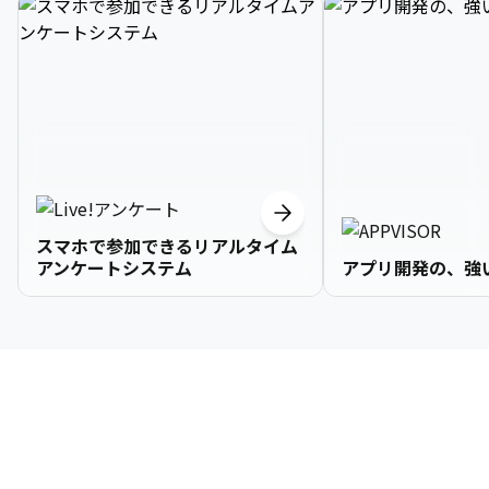
スマホで参加できるリアルタイム
アンケートシステム
アプリ開発の、強
3

1

2

2

2

3

9

4

2

3

3

3

4

0

企業情報
5

3

4

4

4

5

1

6

4

5

5

5

6

2

About Us
7

5

6

6

6

7

3
