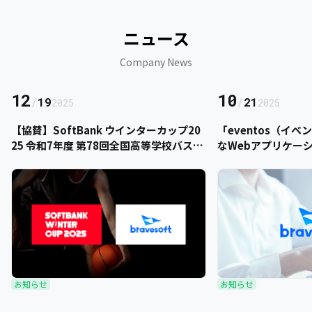
ニュース
Company News
12
10
/
19
/
21
2025
2025
【協賛】SoftBank ウインターカップ20
「eventos（イ
25 令和7年度 第78回全国高等学校バスケ
なWebアプリケー
ットボール選手権大会にbravesoftが協
をご提供いただきま
賛いたします
お知らせ
お知らせ