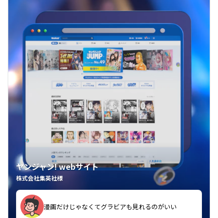
ヤンジャン! webサイト
株式会社集英社様
漫画だけじゃなくてグラビアも見れるのがいい
紙の雑誌買うより安くて助かる