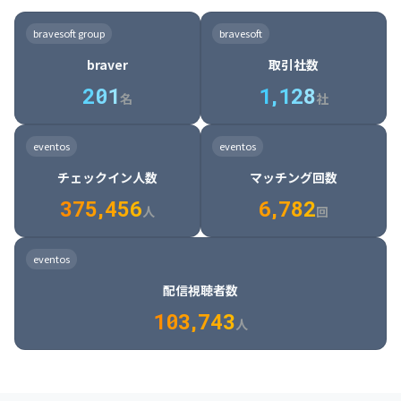
8

6

7

7

7

8

4

4

8

6

5

6

7

7

8

9

3

9

7

8

8

8

9

5

5

9

7

6

7

8

8

9

0

4

bravesoft group
bravesoft
0

8

9

9

9

0

6

6

0

8

7

8

9

9

0

1

5

braver
取引社数
1

9

0

0

0

1

7

7

1

9

8

9

0

0

1

2

6

2
0
1
1
,
1
2
8
8

2

0

9

0

1

1

2

3

7

名
社
9

3

1

0

1

2

2

3

4

8

2

1

4

8

5

4

0

4

2

1

2

3

3

4

5

9

3

2

5

9

6

5

eventos
eventos
1

5

3

2

3

4

4

5

6

0

4

3

6

0

7

6

チェックイン人数
マッチング回数
2

6

4

3

4

5

5

6

7

1

5

4

7

1

8

7

3
7
5
,
4
5
6
6
,
7
8
2
6

5

8

2

9

8

人
回
7

6

9

3

0

9

8

7

0

4

1

0

eventos
9

8

1

5

2

1

配信視聴者数
0

9

2

6

3

2

1
0
3
,
7
4
3
人