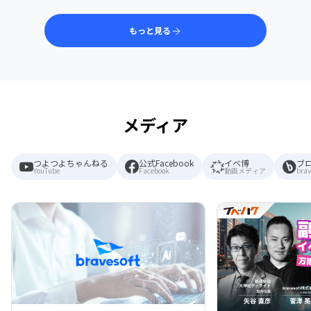
もっと見る
メディア
つよつよちゃんねる
公式Facebook
イベ博
ブ
YouTube
Facebook
動画メディア
brav