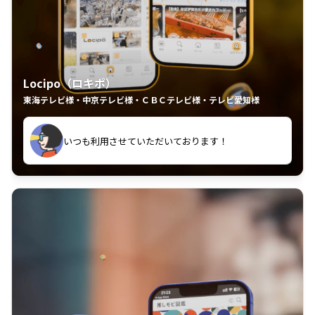
Locipo（ロキポ）
東海テレビ様・中京テレビ様・ＣＢＣテレビ様・テレビ愛知様
れるの嬉しいポイント
いつも利用させていただいております！
中京テレビのおもしろ番組が視聴可能地域外からも見