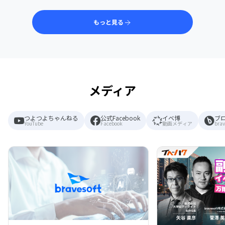
もっと見る
メディア
つよつよちゃんねる
公式Facebook
イベ博
ブ
YouTube
Facebook
動画メディア
brav