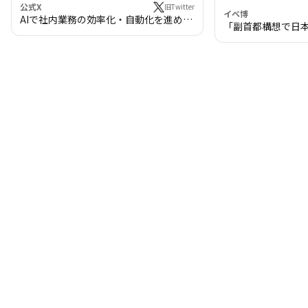
公式X
旧Twitter
イベ博
AIで社内業務の効率化・自動化を進めま
「副首都構想で日
せんか？
わる!? 万博・IR
の将来像」