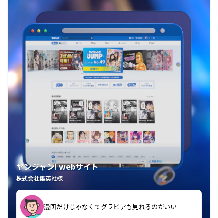
ヤンジャン! webサイト
株式会社集英社様
漫画だけじゃなくてグラビアも見れるのがいい
紙の雑誌買うより安くて助かる