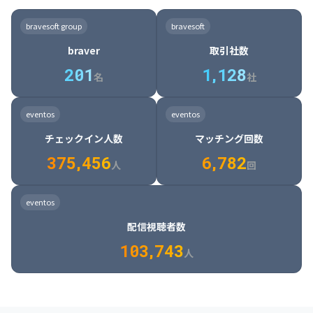
8

6

7

7

7

8

4

4

8

6

5

6

7

7

8

9

3

9

7

8

8

8

9

5

5

9

7

6

7

8

8

9

0

4

bravesoft group
bravesoft
0

8

9

9

9

0

6

6

0

8

7

8

9

9

0

1

5

braver
取引社数
1

9

0

0

0

1

7

7

1

9

8

9

0

0

1

2

6

2
0
1
1
,
1
2
8
8

2

0

9

0

1

1

2

3

7

名
社
9

3

1

0

1

2

2

3

4

8

2

1

4

8

5

4

0

4

2

1

2

3

3

4

5

9

3

2

5

9

6

5

eventos
eventos
1

5

3

2

3

4

4

5

6

0

4

3

6

0

7

6

チェックイン人数
マッチング回数
2

6

4

3

4

5

5

6

7

1

5

4

7

1

8

7

3
7
5
,
4
5
6
6
,
7
8
2
6

5

8

2

9

8

人
回
7

6

9

3

0

9

8

7

0

4

1

0

eventos
9

8

1

5

2

1

配信視聴者数
0

9

2

6

3

2

1
0
3
,
7
4
3
人