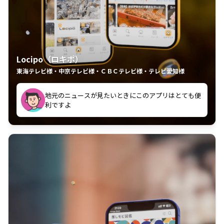
Locipo（ロキポ）
東海テレビ様・中京テレビ様・ＣＢＣテレビ様・テレビ愛知様
れるの嬉しいポイント
いつも利用させていただいております！
中京テレビのおもしろ番組が視聴可能地域外からも見