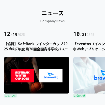
ニュース
Company News
12
10
/
19
/
21
2025
2025
【協賛】SoftBank ウインターカップ20
「eventos（イ
25 令和7年度 第78回全国高等学校バスケ
なWebアプリケー
ットボール選手権大会にbravesoftが協
をご提供いただきま
賛いたします
お知らせ
お知らせ