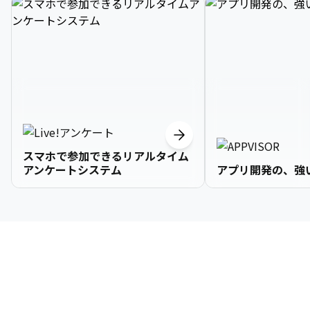
スマホで参加できるリアルタイム
アンケートシステム
アプリ開発の、強
3

1

2

2

2

3

9

4

2

3

3

3

4

0

企業情報
5

3

4

4

4

5

1

6

4

5

5

5

6

2

About Us
7

5

6

6

6

7

3
