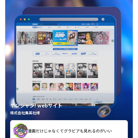
ヤンジャン! webサイト
株式会社集英社様
漫画だけじゃなくてグラビアも見れるのがいい
紙の雑誌買うより安くて助かる