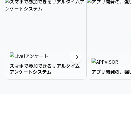
スマホで参加できるリアルタイム
アンケートシステム
アプリ開発の、強
3

1

2

2

2

3

9

4

2

3

3

3

4

0

企業情報
5

3

4

4

4

5

1

6

4

5

5

5

6

2

About Us
7

5

6

6

6

7

3
