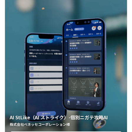
AI StLike（AI ストライク）-個別ニガテ攻略AI
株式会社ベネッセコーポレーション様