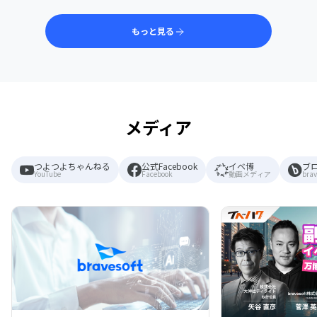
もっと見る
メディア
つよつよちゃんねる
公式Facebook
イベ博
ブ
YouTube
Facebook
動画メディア
brav