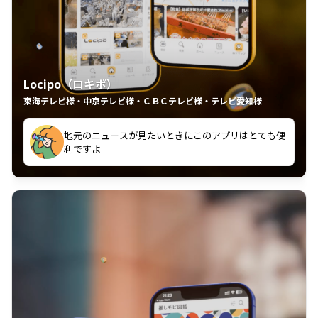
Locipo（ロキポ）
東海テレビ様・中京テレビ様・ＣＢＣテレビ様・テレビ愛知様
れるの嬉しいポイント
いつも利用させていただいております！
中京テレビのおもしろ番組が視聴可能地域外からも見