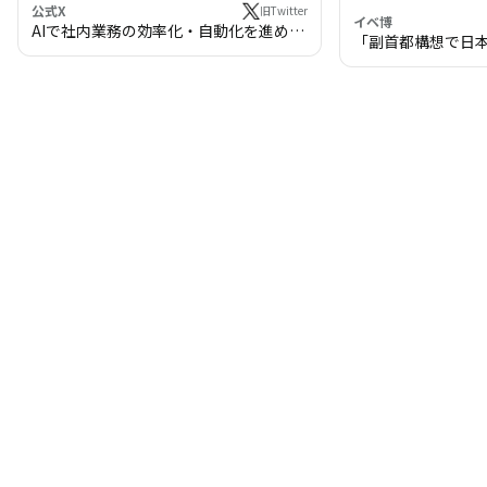
公式X
旧Twitter
イベ博
AIで社内業務の効率化・自動化を進めま
「副首都構想で日
せんか？
わる!? 万博・IR
の将来像」