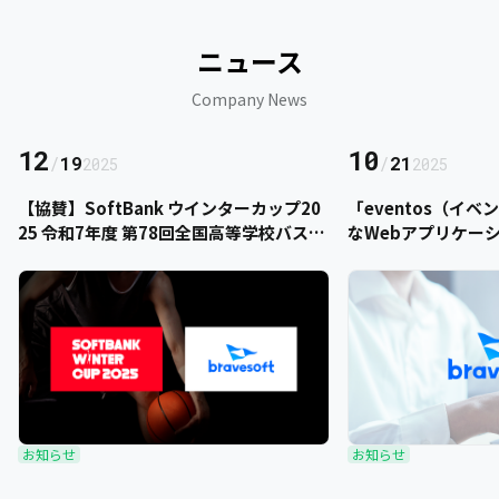
ニュース
Company News
12
10
/
19
/
21
2025
2025
【協賛】SoftBank ウインターカップ20
「eventos（イ
25 令和7年度 第78回全国高等学校バスケ
なWebアプリケー
ットボール選手権大会にbravesoftが協
をご提供いただきま
賛いたします
お知らせ
お知らせ