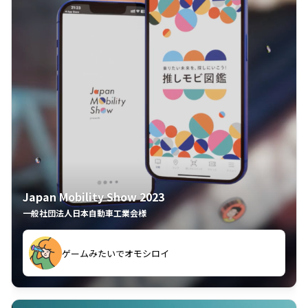
Japan Mobility Show 2023
一般社団法人日本自動車工業会様
ゲームみたいでオモシロイ
久々のモーターショーがアプリでもっと楽しめました