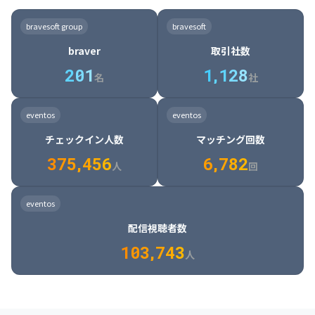
8

6

7

7

7

8

4

4

8

6

5

6

7

7

8

9

3

9

7

8

8

8

9

5

5

9

7

6

7

8

8

9

0

4

bravesoft group
bravesoft
0

8

9

9

9

0

6

6

0

8

7

8

9

9

0

1

5

braver
取引社数
1

9

0

0

0

1

7

7

1

9

8

9

0

0

1

2

6

2
0
1
1
,
1
2
8
8

2

0

9

0

1

1

2

3

7

名
社
9

3

1

0

1

2

2

3

4

8

2

1

4

8

5

4

0

4

2

1

2

3

3

4

5

9

3

2

5

9

6

5

eventos
eventos
1

5

3

2

3

4

4

5

6

0

4

3

6

0

7

6

チェックイン人数
マッチング回数
2

6

4

3

4

5

5

6

7

1

5

4

7

1

8

7

3
7
5
,
4
5
6
6
,
7
8
2
6

5

8

2

9

8

人
回
7

6

9

3

0

9

8

7

0

4

1

0

eventos
9

8

1

5

2

1

配信視聴者数
0

9

2

6

3

2

1
0
3
,
7
4
3
人