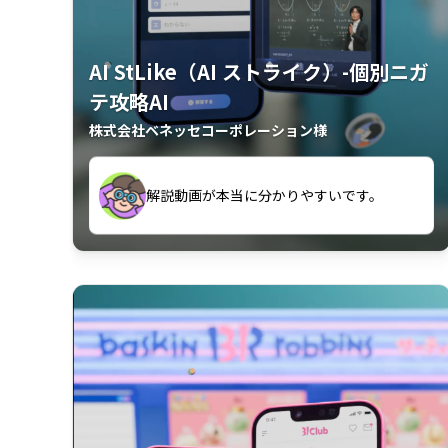
AI StLike（AI ストライク）-個別ニガ
テ攻略AI
株式会社ベネッセコーポレーション様
が、復習するのに非常に役立っている。
解説動画が本当に分かりやすいです。
古文漢文を主に使わせていただいている