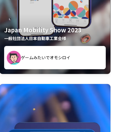
Japan Mobility Show 2023
一般社団法人日本自動車工業会様
久々のモーターショーがアプリでもっと楽
間も滞在してしまった
しめました
夢中で推しモビを探してビッグサイトで6時