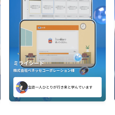
ミライシード
株式会社ベネッセコーポレーション様
す
生徒一人ひとりが行き来と学んでいます
い」「解くことが楽しい」を実感していま
教室中の児童生徒が「問題が解けてうれし