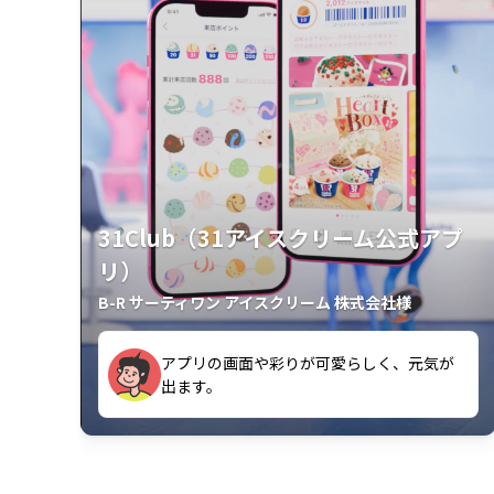
31Club（31アイスクリーム公式アプ
リ）
B-R サーティワン アイスクリーム 株式会社様
アプリの画面や彩りが可愛らしく、元気が
が楽しいです。
出ます。
クラスごとに特典があるようなので使うの