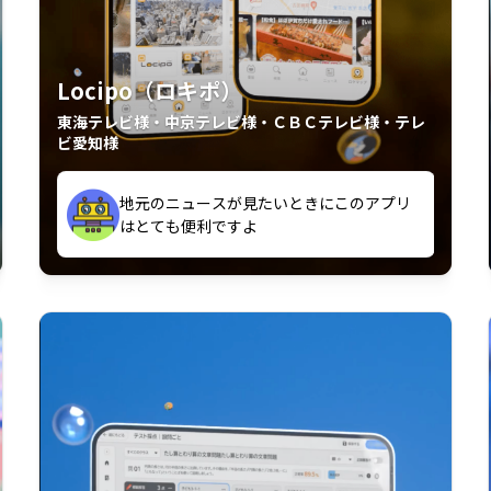
Locipo（ロキポ）
東海テレビ様・中京テレビ様・ＣＢＣテレビ様・テレ
ビ愛知様
外からも見れるの嬉しいポイント
いつも利用させていただいております！
中京テレビのおもしろ番組が視聴可能地域