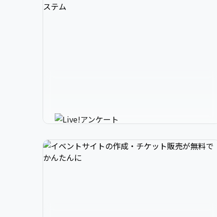
3

1

2

スマホで参加できるリアルタイ
4

2

3

ムアンケートシステム
イベントニュースは下記でお願いします