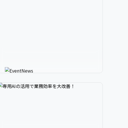


2

3

9

生成AIが進化させるイベント情


3

4

0

報メディア
AIが使う人にカスタマイズしたイベント情報を
教えてくれる新感覚サービス