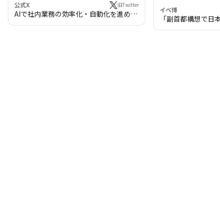
公式X
旧Twitter
イベ博
AIで社内業務の効率化・自動化を進めま
「副首都構想で日
せんか？
わる!? 万博・IR
の将来像」