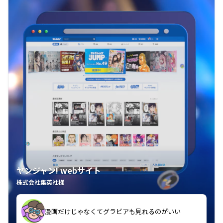
ヤンジャン! webサイト
株式会社集英社様
漫画だけじゃなくてグラビアも見れるのがいい
紙の雑誌買うより安くて助かる