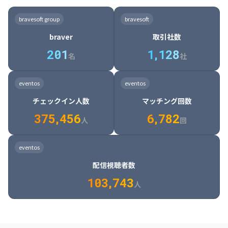
8

6

7

7

7

8

4

4

8

6

5

6

7

7

8

9

3

9

7

8

8

8

9

5

5

9

7

6

7

8

8

9

0

4

bravesoft group
bravesoft
0

8

9

9

9

0

6

6

0

8

7

8

9

9

0

1

5

braver
取引社数
1

9

0

0

0

1

7

7

1

9

8

9

0

0

1

2

6

2
0
1
1
,
1
2
8
8

2

0

9

0

1

1

2

3

7

名
社
9

3

1

0

1

2

2

3

4

8

2

1

4

8

5

4

0

4

2

1

2

3

3

4

5

9

3

2

5

9

6

5

eventos
eventos
1

5

3

2

3

4

4

5

6

0

4

3

6

0

7

6

チェックイン人数
マッチング回数
2

6

4

3

4

5

5

6

7

1

5

4

7

1

8

7

3
7
5
,
4
5
6
6
,
7
8
2
6

5

8

2

9

8

人
回
7

6

9

3

0

9

8

7

0

4

1

0

eventos
9

8

1

5

2

1

配信視聴者数
0

9

2

6

3

2

1
0
3
,
7
4
3
人