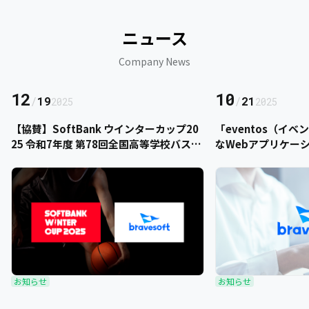
ニュース
Company News
12
10
/
19
/
21
2025
2025
【協賛】SoftBank ウインターカップ20
「eventos（イ
25 令和7年度 第78回全国高等学校バスケ
なWebアプリケー
ットボール選手権大会にbravesoftが協
をご提供いただきま
賛いたします
お知らせ
お知らせ