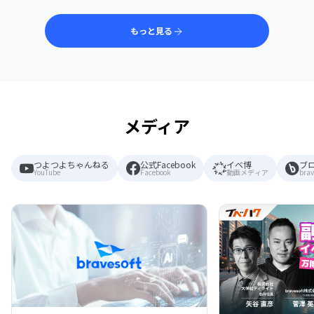
もっと見る
メディア
つよつよちゃんねる
公式Facebook
イベ博
ブ
YouTube
Facebook
動画メディア
brav