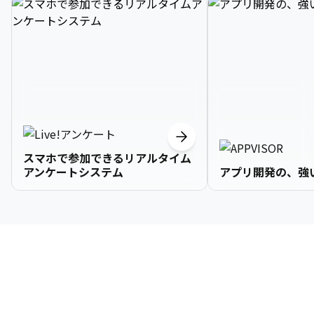
スマホで参加できるリアルタイム
アンケートシステム
アプリ開発の、強
3

1

2

2

2

3

9

4

2

3

3

3

4

0

企業情報
5

3

4

4

4

5

1

6

4

5

5

5

6

2

About Us
7

5

6

6

6

7

3
