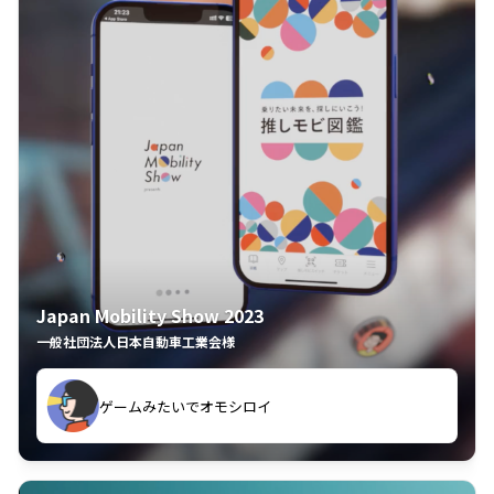
Japan Mobility Show 2023
一般社団法人日本自動車工業会様
ゲームみたいでオモシロイ
久々のモーターショーがアプリでもっと楽しめました