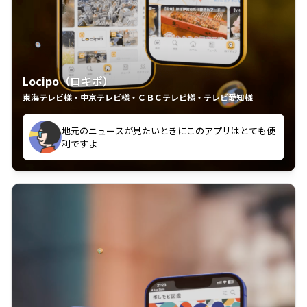
Locipo（ロキポ）
東海テレビ様・中京テレビ様・ＣＢＣテレビ様・テレビ愛知様
れるの嬉しいポイント
いつも利用させていただいております！
中京テレビのおもしろ番組が視聴可能地域外からも見