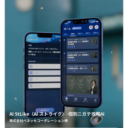
AI StLike（AI ストライク）-個別ニガテ攻略AI
株式会社ベネッセコーポレーション様