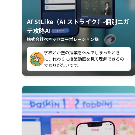
AI StLike（AI ストライク）-個別ニガ
テ攻略AI
株式会社ベネッセコーポレーション様
が、復習するのに非常に役立っている。
解説動画が本当に分かりやすいです。
古文漢文を主に使わせていただいている