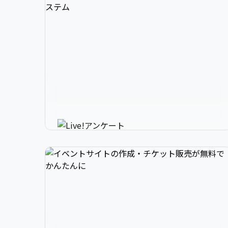
3

1

2

スマホで参加できるリアルタイ
4

2

3

ムアンケートシステム
イベントニュースは下記でお願いします