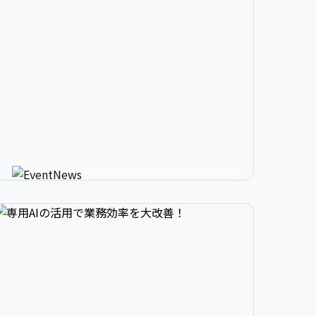


2

3

9

生成AIが進化させるイベント情


3

4

0

報メディア
AIが使う人にカスタマイズしたイベント情報を
教えてくれる新感覚サービス