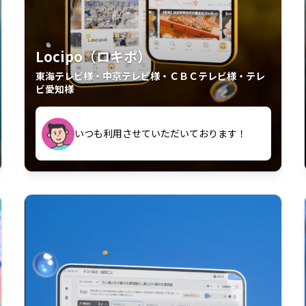
Locipo（ロキポ）
東海テレビ様・中京テレビ様・ＣＢＣテレビ様・テレ
ビ愛知様
中京テレビのおもしろ番組が視聴可能地域
いつも利用させていただいております！
外からも見れるの嬉しいポイント