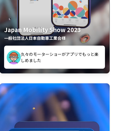
Japan Mobility Show 2023
一般社団法人日本自動車工業会様
久々のモーターショーがアプリでもっと楽
間も滞在してしまった
しめました
夢中で推しモビを探してビッグサイトで6時