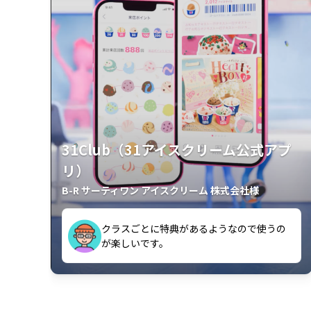
31Club（31アイスクリーム公式アプ
リ）
B-R サーティワン アイスクリーム 株式会社様
クラスごとに特典があるようなので使うの
されるのでよく見ています。
が楽しいです。
使いやすくて、新フレーバーの情報が通知