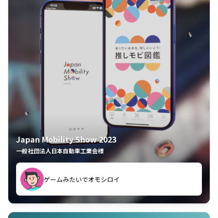
Japan Mobility Show 2023
一般社団法人日本自動車工業会様
ゲームみたいでオモシロイ
久々のモーターショーがアプリでもっと楽しめました