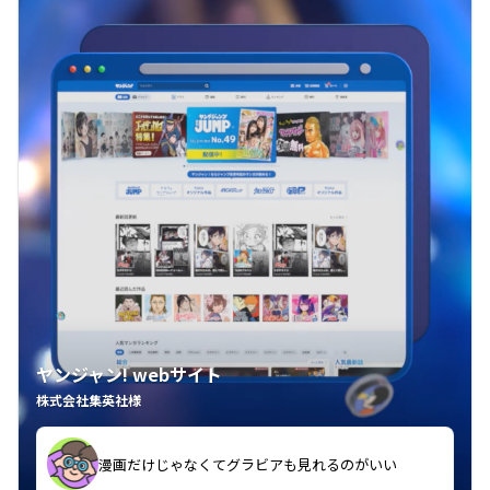
ヤンジャン! webサイト
株式会社集英社様
漫画だけじゃなくてグラビアも見れるのがいい
紙の雑誌買うより安くて助かる