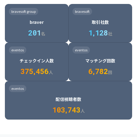
8

6

7

7

7

8

4

4

8

6

5

6

7

7

8

9

3

9

7

8

8

8

9

5

5

9

7

6

7

8

8

9

0

4

bravesoft group
bravesoft
0

8

9

9

9

0

6

6

0

8

7

8

9

9

0

1

5

braver
取引社数
1

9

0

0

0

1

7

7

1

9

8

9

0

0

1

2

6

2
0
1
1
,
1
2
8
8

2

0

9

0

1

1

2

3

7

名
社
9

3

1

0

1

2

2

3

4

8

2

1

4

8

5

4

0

4

2

1

2

3

3

4

5

9

3

2

5

9

6

5

eventos
eventos
1

5

3

2

3

4

4

5

6

0

4

3

6

0

7

6

チェックイン人数
マッチング回数
2

6

4

3

4

5

5

6

7

1

5

4

7

1

8

7

3
7
5
,
4
5
6
6
,
7
8
2
6

5

8

2

9

8

人
回
7

6

9

3

0

9

8

7

0

4

1

0

eventos
9

8

1

5

2

1

配信視聴者数
0

9

2

6

3

2

1
0
3
,
7
4
3
人