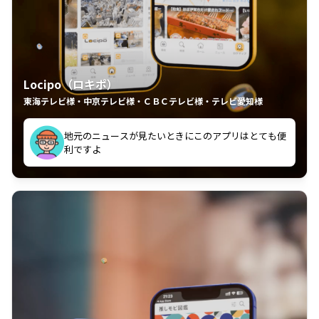
Locipo（ロキポ）
東海テレビ様・中京テレビ様・ＣＢＣテレビ様・テレビ愛知様
れるの嬉しいポイント
いつも利用させていただいております！
中京テレビのおもしろ番組が視聴可能地域外からも見