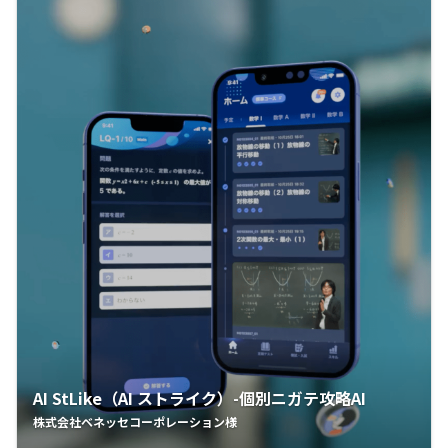
AI StLike（AI ストライク）-個別ニガテ攻略AI
株式会社ベネッセコーポレーション様