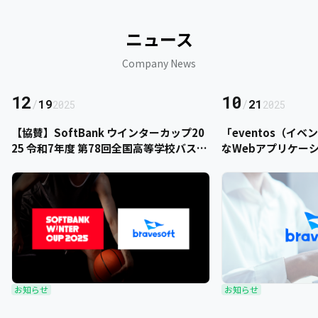
ニュース
Company News
12
10
/
19
/
21
2025
2025
【協賛】SoftBank ウインターカップ20
「eventos（イ
25 令和7年度 第78回全国高等学校バスケ
なWebアプリケー
ットボール選手権大会にbravesoftが協
をご提供いただきま
賛いたします
お知らせ
お知らせ