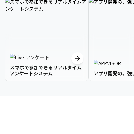
スマホで参加できるリアルタイム
アンケートシステム
アプリ開発の、強
3

1

2

2

2

3

9

4

2

3

3

3

4

0

企業情報
5

3

4

4

4

5

1

6

4

5

5

5

6

2

About Us
7

5

6

6

6

7

3
