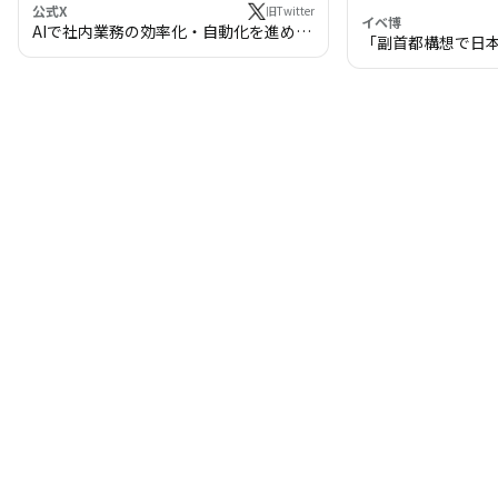
公式X
旧Twitter
イベ博
AIで社内業務の効率化・自動化を進めま
「副首都構想で日
せんか？
わる!? 万博・IR
の将来像」