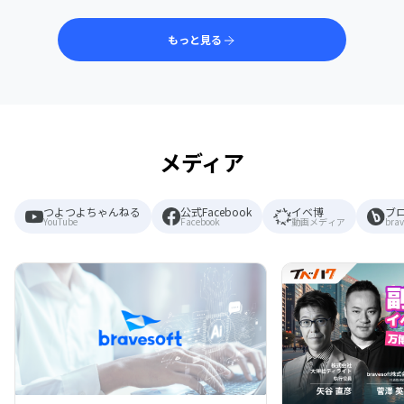
もっと見る
メディア
つよつよちゃんねる
公式Facebook
イベ博
ブ
YouTube
Facebook
動画メディア
brav