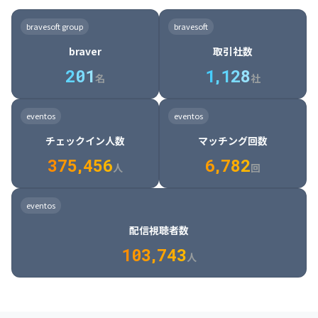
8

6

7

7

7

8

4

4

8

6

5

6

7

7

8

9

3

9

7

8

8

8

9

5

5

9

7

6

7

8

8

9

0

4

bravesoft group
bravesoft
0

8

9

9

9

0

6

6

0

8

7

8

9

9

0

1

5

braver
取引社数
1

9

0

0

0

1

7

7

1

9

8

9

0

0

1

2

6

2
0
1
1
,
1
2
8
8

2

0

9

0

1

1

2

3

7

名
社
9

3

1

0

1

2

2

3

4

8

2

1

4

8

5

4

0

4

2

1

2

3

3

4

5

9

3

2

5

9

6

5

eventos
eventos
1

5

3

2

3

4

4

5

6

0

4

3

6

0

7

6

チェックイン人数
マッチング回数
2

6

4

3

4

5

5

6

7

1

5

4

7

1

8

7

3
7
5
,
4
5
6
6
,
7
8
2
6

5

8

2

9

8

人
回
7

6

9

3

0

9

8

7

0

4

1

0

eventos
9

8

1

5

2

1

配信視聴者数
0

9

2

6

3

2

1
0
3
,
7
4
3
人