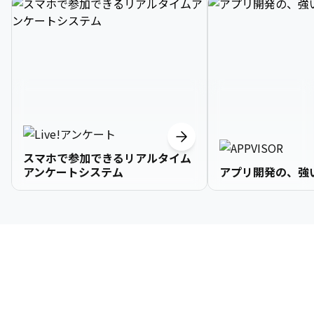
スマホで参加できるリアルタイム
アンケートシステム
アプリ開発の、強
3

1

2

2

2

3

9

4

2

3

3

3

4

0

企業情報
5

3

4

4

4

5

1

6

4

5

5

5

6

2

About Us
7

5

6

6

6

7

3
