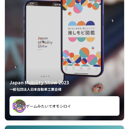
Japan Mobility Show 2023
一般社団法人日本自動車工業会様
ゲームみたいでオモシロイ
久々のモーターショーがアプリでもっと楽しめました