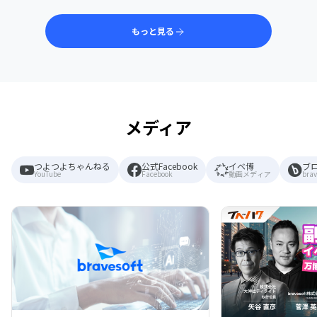
もっと見る
メディア
つよつよちゃんねる
公式Facebook
イベ博
ブ
YouTube
Facebook
動画メディア
brav