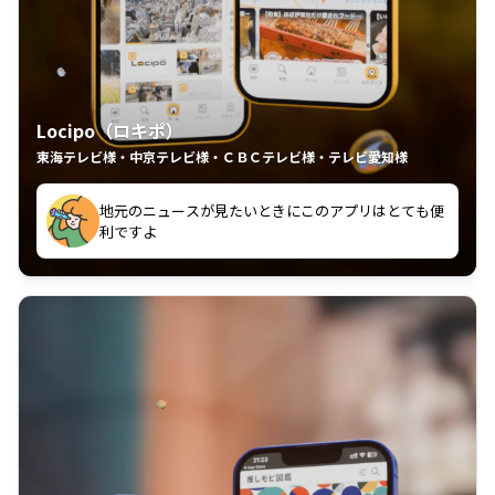
Locipo（ロキポ）
東海テレビ様・中京テレビ様・ＣＢＣテレビ様・テレビ愛知様
れるの嬉しいポイント
いつも利用させていただいております！
中京テレビのおもしろ番組が視聴可能地域外からも見