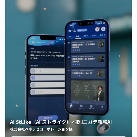
AI StLike（AI ストライク）-個別ニガテ攻略AI
株式会社ベネッセコーポレーション様