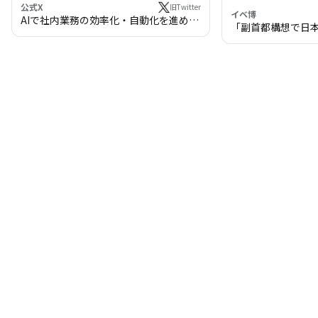
公式X
旧Twitter
イベ博
AIで社内業務の効率化・自動化を進めま
「副首都構想で日
せんか？
わる!? 万博・IR
の将来像」