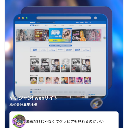
ヤンジャン! webサイト
株式会社集英社様
漫画だけじゃなくてグラビアも見れるのがいい
紙の雑誌買うより安くて助かる