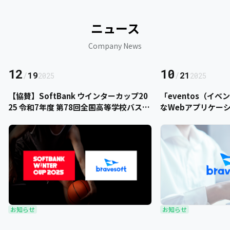
ニュース
Company News
12
10
/
19
/
21
2025
2025
【協賛】SoftBank ウインターカップ20
「eventos（イ
25 令和7年度 第78回全国高等学校バスケ
なWebアプリケー
ットボール選手権大会にbravesoftが協
をご提供いただきま
賛いたします
お知らせ
お知らせ