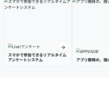
スマホで参加できるリアルタイム
アンケートシステム
アプリ開発の、強
3

1

2

2

2

3

9

4

2

3

3

3

4

0

企業情報
5

3

4

4

4

5

1

6

4

5

5

5

6

2

About Us
7

5

6

6

6

7

3
