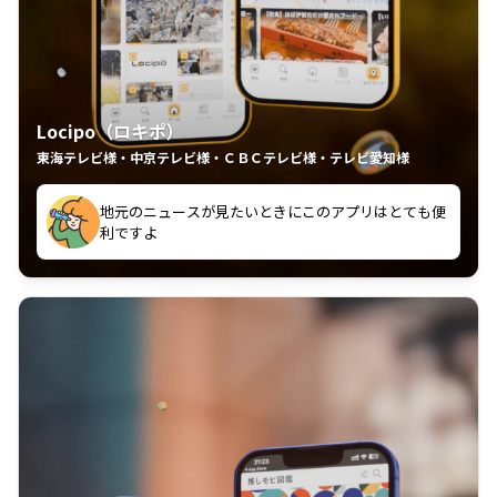
Locipo（ロキポ）
東海テレビ様・中京テレビ様・ＣＢＣテレビ様・テレビ愛知様
れるの嬉しいポイント
いつも利用させていただいております！
中京テレビのおもしろ番組が視聴可能地域外からも見