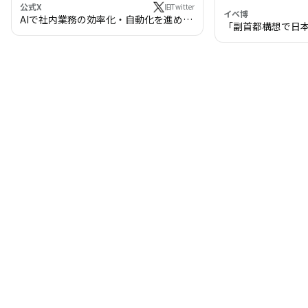
公式X
旧Twitter
イベ博
AIで社内業務の効率化・自動化を進めま
「副首都構想で日
せんか？
わる!? 万博・IR
の将来像」