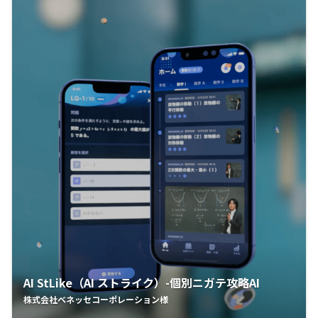
AI StLike（AI ストライク）-個別ニガテ攻略AI
株式会社ベネッセコーポレーション様