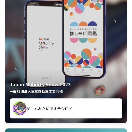
Japan Mobility Show 2023
一般社団法人日本自動車工業会様
ゲームみたいでオモシロイ
久々のモーターショーがアプリでもっと楽しめました