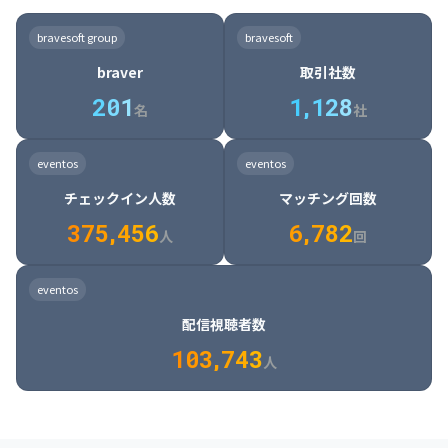
8

6

7

7

7

8

4

4

8

6

5

6

7

7

8

9

3

9

7

8

8

8

9

5

5

9

7

6

7

8

8

9

0

4

bravesoft group
bravesoft
0

8

9

9

9

0

6

6

0

8

7

8

9

9

0

1

5

braver
取引社数
1

9

0

0

0

1

7

7

1

9

8

9

0

0

1

2

6

2
0
1
1
,
1
2
8
8

2

0

9

0

1

1

2

3

7

名
社
9

3

1

0

1

2

2

3

4

8

2

1

4

8

5

4

0

4

2

1

2

3

3

4

5

9

3

2

5

9

6

5

eventos
eventos
1

5

3

2

3

4

4

5

6

0

4

3

6

0

7

6

チェックイン人数
マッチング回数
2

6

4

3

4

5

5

6

7

1

5

4

7

1

8

7

3
7
5
,
4
5
6
6
,
7
8
2
6

5

8

2

9

8

人
回
7

6

9

3

0

9

8

7

0

4

1

0

eventos
9

8

1

5

2

1

配信視聴者数
0

9

2

6

3

2

1
0
3
,
7
4
3
人