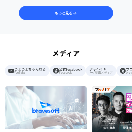
もっと見る
メディア
つよつよちゃんねる
公式Facebook
イベ博
ブ
YouTube
Facebook
動画メディア
brav