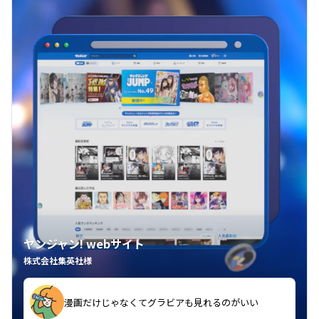
ヤンジャン! webサイト
株式会社集英社様
漫画だけじゃなくてグラビアも見れるのがいい
紙の雑誌買うより安くて助かる