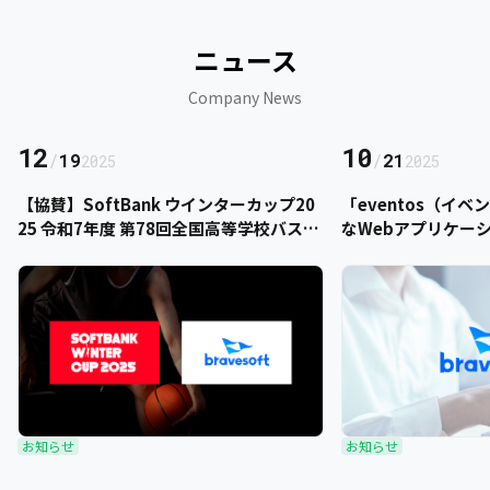
ニュース
Company News
12
10
/
19
/
21
2025
2025
【協賛】SoftBank ウインターカップ20
「eventos（イ
25 令和7年度 第78回全国高等学校バスケ
なWebアプリケー
ットボール選手権大会にbravesoftが協
をご提供いただきま
賛いたします
お知らせ
お知らせ