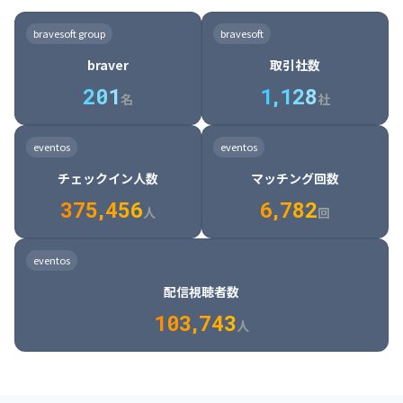
8

6

7

7

7

8

4

4

8

6

5

6

7

7

8

9

3

9

7

8

8

8

9

5

5

9

7

6

7

8

8

9

0

4

bravesoft group
bravesoft
0

8

9

9

9

0

6

6

0

8

7

8

9

9

0

1

5

braver
取引社数
1

9

0

0

0

1

7

7

1

9

8

9

0

0

1

2

6

2
0
1
1
,
1
2
8
8

2

0

9

0

1

1

2

3

7

名
社
9

3

1

0

1

2

2

3

4

8

2

1

4

8

5

4

0

4

2

1

2

3

3

4

5

9

3

2

5

9

6

5

eventos
eventos
1

5

3

2

3

4

4

5

6

0

4

3

6

0

7

6

チェックイン人数
マッチング回数
2

6

4

3

4

5

5

6

7

1

5

4

7

1

8

7

3
7
5
,
4
5
6
6
,
7
8
2
6

5

8

2

9

8

人
回
7

6

9

3

0

9

8

7

0

4

1

0

eventos
9

8

1

5

2

1

配信視聴者数
0

9

2

6

3

2

1
0
3
,
7
4
3
人