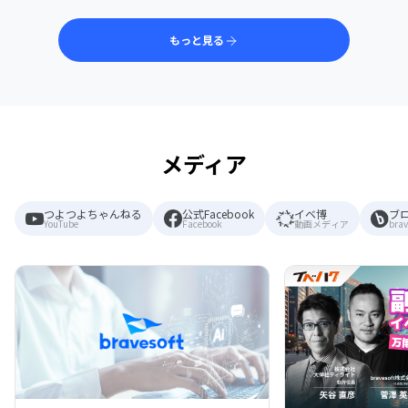
もっと見る
メディア
つよつよちゃんねる
公式Facebook
イベ博
ブ
YouTube
Facebook
動画メディア
brav