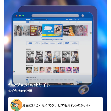
ヤンジャン! webサイト
株式会社集英社様
漫画だけじゃなくてグラビアも見れるのがいい
紙の雑誌買うより安くて助かる