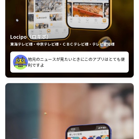
Locipo（ロキポ）
東海テレビ様・中京テレビ様・ＣＢＣテレビ様・テレビ愛知様
れるの嬉しいポイント
いつも利用させていただいております！
中京テレビのおもしろ番組が視聴可能地域外からも見