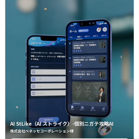
AI StLike（AI ストライク）-個別ニガテ攻略AI
株式会社ベネッセコーポレーション様