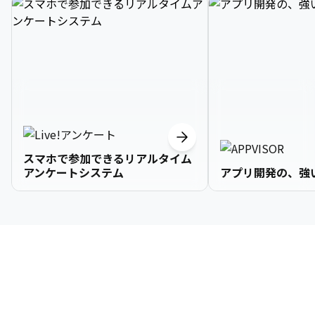
スマホで参加できるリアルタイム
アンケートシステム
アプリ開発の、強
3

1

2

2

2

3

9

4

2

3

3

3

4

0

企業情報
5

3

4

4

4

5

1

6

4

5

5

5

6

2

About Us
7

5

6

6

6

7

3
