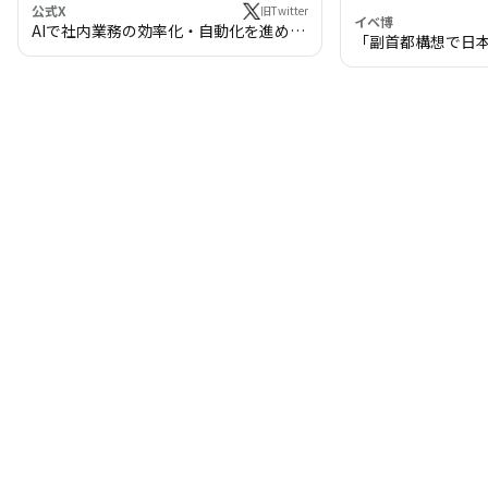
公式X
旧Twitter
イベ博
AIで社内業務の効率化・自動化を進めま
「副首都構想で日
せんか？
わる!? 万博・IR
の将来像」