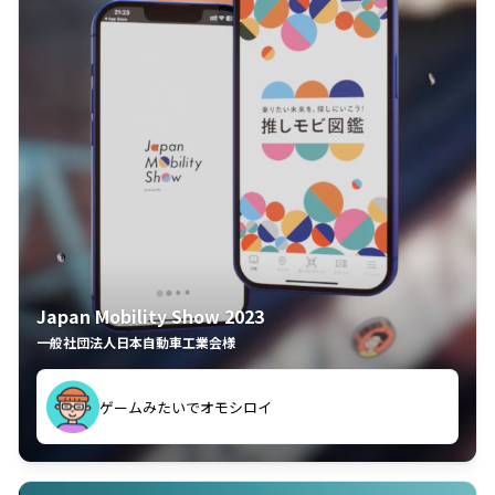
Japan Mobility Show 2023
一般社団法人日本自動車工業会様
ゲームみたいでオモシロイ
久々のモーターショーがアプリでもっと楽しめました