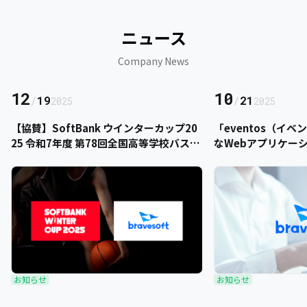
ニュース
Company News
12
10
/
19
/
21
2025
2025
【協賛】SoftBank ウインターカップ20
「eventos（イ
25 令和7年度 第78回全国高等学校バスケ
なWebアプリケー
ットボール選手権大会にbravesoftが協
をご提供いただきま
賛いたします
お知らせ
お知らせ